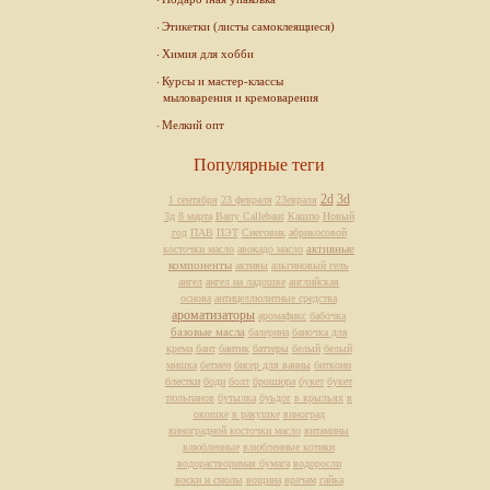
Этикетки (листы самоклеящиеся)
Химия для хобби
Курсы и мастер-классы
мыловарения и кремоварения
Мелкий опт
Популярные теги
2d
3d
1 сентября
23 февраля
23евраля
3д
8 марта
Barry Callebaut
Кашпо
Новый
год
ПАВ
ПЭТ
Снеговик
абрикосовой
активные
косточки масло
авокадо масло
компоненты
активы
альгиновый гель
ангел
ангел на ладошке
английская
основа
антицеллюлитные средства
ароматизаторы
аромафикс
бабочка
базовые масла
балерина
баночка для
крема
бант
бантик
баттеры
белый
белый
мишка
бетмен
бисер для ванны
биткоин
блестки
боди
болт
брошюра
букет
букет
тюльпанов
бутылка
буьдог
в крыльях
в
окошке
в ракушке
виноград
виноградной косточки масло
витамины
влюбленные
влюбленные котики
водорастворимая бумага
водоросли
воски и смолы
вощина
врачам
гайка