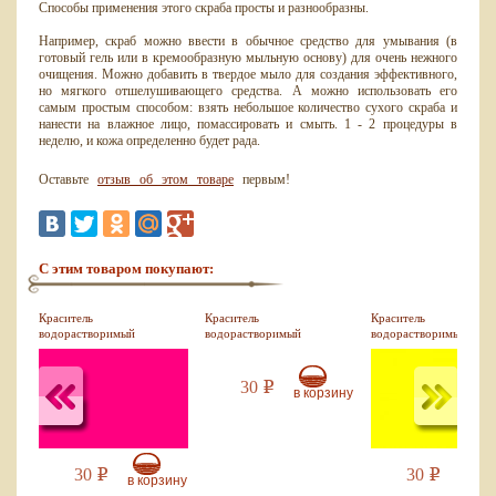
Способы применения этого скраба просты и разнообразны.
Например, скраб можно ввести в обычное средство для умывания (в
готовый гель или в кремообразную мыльную основу) для очень нежного
очищения. Можно добавить в твердое мыло для создания эффективного,
но мягкого отшелушивающего средства. А можно использовать его
самым простым способом: взять небольшое количество сухого скраба и
нанести на влажное лицо, помассировать и смыть. 1 - 2 процедуры в
неделю, и кожа определенно будет рада.
Оставьте
отзыв об этом товаре
первым!
С этим товаром покупают:
Краситель
Краситель
Краситель
водорастворимый
водорастворимый
водорастворимый
малиновый, 10 мл
оранжевый, 10 мл
желтый, 10 мл
30
Р
в корзину
30
30
Р
Р
зину
в корзину
в кор