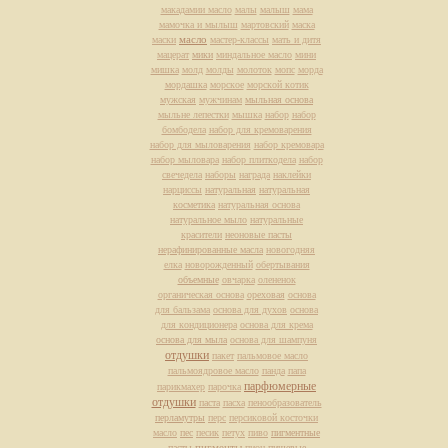
макадамии масло
малы
малыш
мама
мамочка и мылыш
мартовский
маска
масло
маски
мастер-классы
мать и дитя
мацерат
мики
миндальное масло
мини
мишка
молд
молды
молоток
мопс
морда
мордашка
морское
морской котик
мужская
мужчинам
мыльная основа
мыльне лепестки
мышка
набор
набор
бомбодела
набор для кремоварения
набор для мыловарения
набор кремовара
набор мыловара
набор плиткодела
набор
свечедела
наборы
награда
наклейки
нарциссы
натуральная
натуральная
косметика
натуральная основа
натуральное мыло
натуральные
красители
неоновые пасты
нерафинированные масла
новогодняя
елка
новорожденный
обертывания
объемные
овчарка
олененок
органическая основа
ореховая
основа
для бальзама
основа для духов
основа
для кондиционера
основа для крема
основа для мыла
основа для шампуня
отдушки
пакет
пальмовое масло
пальмоядровое масло
панда
папа
парфюмерные
парикмахер
парочка
отдушки
паста
пасха
пенообразователь
перламутры
перс
персиковой косточки
масло
пес
песик
петух
пиво
пигментные
пасты
пигменты
пион
пищевые