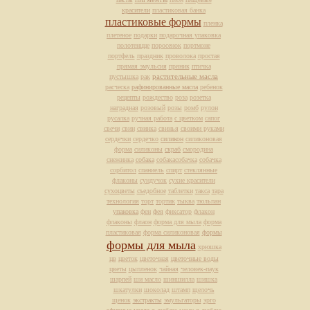
красители
пластиковая банка
пластиковые формы
пленка
плетеное
подарки
подарочная упаковка
полотенцце
поросенок
портмоне
портфель
праздник
проволока
простая
прямая эмульсия
пряник
птичка
растительные масла
пустышка
рак
расческа
рафинированные масла
ребенок
рецепты
рождество
роза
розетка
наградная
розовый
розы
ромб
рулон
русалка
ручная работа
с цветком
сапог
свечи
свин
свинка
свинья
своими руками
сердечки
сердечко
силикон
силиконовая
форма
силиконы
скраб
смородина
снежинка
собака
собакасобачка
собачка
сорбитол
спаниель
спирт
стеклянные
флаконы
сундучок
сухие красители
сухоцветы
съедобное
таблетки
такса
тара
технология
торт
тортик
тыква
тюльпан
упаковка
фен
фея
фиксатор
флакон
флаконы
флаон
форма для мыла
форма
пластиковая
форма силиконовая
формы
формы для мыла
хрюшка
цв
цветок
цветочная
цветочные воды
цветы
цыпленок
чайная
человек-паук
шарпей
ши масло
шиншилла
шишка
шкатулки
шоколад
штамп
щелочь
щенок
экстракты
эмульгаторы
эрго