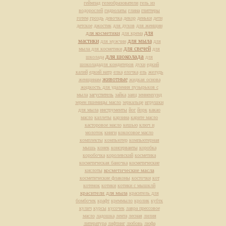
геймпад
гелеобразователи
гель из
водорослей
гидролаты
глина
глиттеры
готем
гроздь
девочка
декор
деньки
дети
детское
джостик
для духов
для женщин
для
для косметики
для крема
мастики
для мыла
для мужчин
для
для свечей
мыла для косметики
для
для шоколада
школада
для
шоколададля кондитеров
духи
едкий
калий
едкий натр
елка
елочка
ель
желудь
животные
женщинам
жидкая основа
жидкость для удаления пузырьков с
мыла
загуститель
зайка
заяц
зенненхунд
зерен пшеницы масло
зеркальце
игрушки
для мыла
инструменты
йог
йорк
какао
масло
каллеты
карзина
карите масло
касторовое масло
кешью
ключ и
молоток
книги
кокосовое масло
комплекты
компьютер
компьютерная
мышь
конек
консерванты
коробка
коробочка
королевский
косметика
косметическая баночка
косметические
косметические масла
кислоты
косметические флаконы
косточки
кот
котенок
котики
котики с мышклй
красители для мыла
краситель для
бомбочек
крафт
креммыло
кролик
кубтк
кулич
курсы
кусочек
лавра прессовое
масло
ладошка
лента
лесная
лилия
литература
лифтинг
любовь
люфа