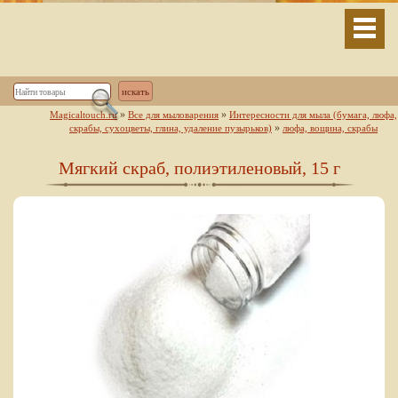
»
»
Magicaltouch.ru
Все для мыловарения
Интересности для мыла (бумага, люфа,
»
скрабы, сухоцветы, глина, удаление пузырьков)
люфа, вощина, скрабы
Мягкий скраб, полиэтиленовый, 15 г