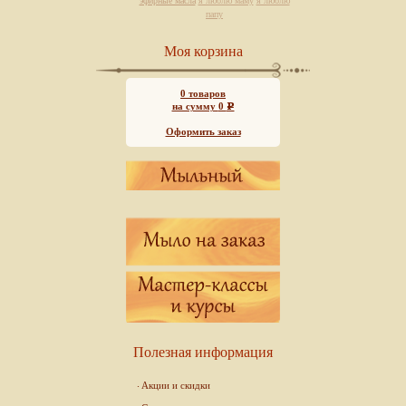
эфирные масла
я люблю маму
я люблю
папу
Моя корзина
0
товаров
на сумму
0
Р
Оформить заказ
Полезная информация
Акции и скидки