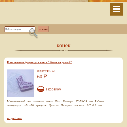
конек
Пластиковая форма для мыла "Конек ажурный"
артикул ФНГ92
60
Р
в корзину
Максимальный вес готового мыла 95гр. Размеры 87х79х24 мм Рабочая
температура: +5..+70 градусов Цельсия Толщина пластика: 0.7..0.8 мм
подробнее