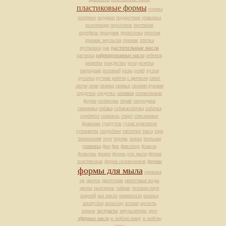
пластиковые формы
пленка
плетеное
подарки
подарочная упаковка
полотенцце
поросенок
портмоне
портфель
праздник
проволока
простая
прямая эмульсия
пряник
птичка
растительные масла
пустышка
рак
расческа
рафинированные масла
ребенок
рецепты
рождество
роза
розетка
наградная
розовый
розы
ромб
рулон
русалка
ручная работа
с цветком
сапог
свечи
свин
свинка
свинья
своими руками
сердечки
сердечко
силикон
силиконовая
форма
силиконы
скраб
смородина
снежинка
собака
собакасобачка
собачка
сорбитол
спаниель
спирт
стеклянные
флаконы
сундучок
сухие красители
сухоцветы
съедобное
таблетки
такса
тара
технология
торт
тортик
тыква
тюльпан
упаковка
фен
фея
фиксатор
флакон
флаконы
флаон
форма для мыла
форма
пластиковая
форма силиконовая
формы
формы для мыла
хрюшка
цв
цветок
цветочная
цветочные воды
цветы
цыпленок
чайная
человек-паук
шарпей
ши масло
шиншилла
шишка
шкатулки
шоколад
штамп
щелочь
щенок
экстракты
эмульгаторы
эрго
эфирные масла
я люблю маму
я люблю
папу