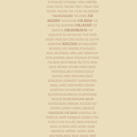
водорослей
гидролаты
глина
глиттеры
готем
гроздь
девочка
декор
деньки
дети
детское
джостик
для духов
для женщин
для
для косметики
для крема
мастики
для мыла
для мужчин
для
для свечей
мыла для косметики
для
для шоколада
школада
для
шоколададля кондитеров
духи
едкий
калий
едкий натр
елка
елочка
ель
желудь
животные
женщинам
жидкая основа
жидкость для удаления пузырьков с
мыла
загуститель
зайка
заяц
зенненхунд
зерен пшеницы масло
зеркальце
игрушки
для мыла
инструменты
йог
йорк
какао
масло
каллеты
карзина
карите масло
касторовое масло
кешью
ключ и
молоток
книги
кокосовое масло
комплекты
компьютер
компьютерная
мышь
конек
консерванты
коробка
коробочка
королевский
косметика
косметическая баночка
косметические
косметические масла
кислоты
косметические флаконы
косточки
кот
котенок
котики
котики с мышклй
красители для мыла
краситель для
бомбочек
крафт
креммыло
кролик
кубтк
кулич
курсы
кусочек
лавра прессовое
масло
ладошка
лента
лесная
лилия
литература
лифтинг
любовь
люфа
макадамии масло
малы
малыш
мама