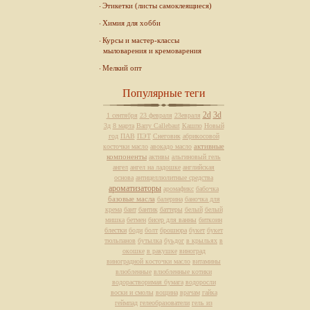
Этикетки (листы самоклеящиеся)
Химия для хобби
Курсы и мастер-классы
мыловарения и кремоварения
Мелкий опт
Популярные теги
2d
3d
1 сентября
23 февраля
23евраля
3д
8 марта
Barry Callebaut
Кашпо
Новый
год
ПАВ
ПЭТ
Снеговик
абрикосовой
активные
косточки масло
авокадо масло
компоненты
активы
альгиновый гель
ангел
ангел на ладошке
английская
основа
антицеллюлитные средства
ароматизаторы
аромафикс
бабочка
базовые масла
балерина
баночка для
крема
бант
бантик
баттеры
белый
белый
мишка
бетмен
бисер для ванны
биткоин
блестки
боди
болт
брошюра
букет
букет
тюльпанов
бутылка
буьдог
в крыльях
в
окошке
в ракушке
виноград
виноградной косточки масло
витамины
влюбленные
влюбленные котики
водорастворимая бумага
водоросли
воски и смолы
вощина
врачам
гайка
геймпад
гелеобразователи
гель из