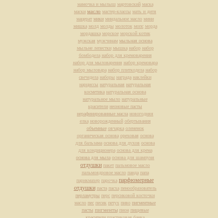
мамочка и мылыш
мартовский
маска
масло
маски
мастер-классы
мать и дитя
мацерат
мики
миндальное масло
мини
мишка
молд
молды
молоток
мопс
морда
мордашка
морское
морской котик
мужская
мужчинам
мыльная основа
мыльне лепестки
мышка
набор
набор
бомбодела
набор для кремоварения
набор для мыловарения
набор кремовара
набор мыловара
набор плиткодела
набор
свечедела
наборы
награда
наклейки
нарциссы
натуральная
натуральная
косметика
натуральная основа
натуральное мыло
натуральные
красители
неоновые пасты
нерафинированные масла
новогодняя
елка
новорожденный
обертывания
объемные
овчарка
олененок
органическая основа
ореховая
основа
для бальзама
основа для духов
основа
для кондиционера
основа для крема
основа для мыла
основа для шампуня
отдушки
пакет
пальмовое масло
пальмоядровое масло
панда
папа
парфюмерные
парикмахер
парочка
отдушки
паста
пасха
пенообразователь
перламутры
перс
персиковой косточки
масло
пес
песик
петух
пиво
пигментные
пасты
пигменты
пион
пищевые
красители
пластиковая банка