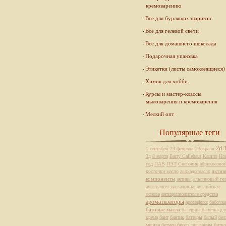
кремоварению
Все для бурлящих шариков
Все для гелевой свечи
Все для домашнего шоколада
Подарочная упаковка
Этикетки (листы самоклеящиеся)
Химия для хобби
Курсы и мастер-классы
мыловарения и кремоварения
Мелкий опт
Популярные теги
2d
1 сентября
23 февраля
23евраля
3д
8 марта
Barry Callebaut
Кашпо
Но
год
ПАВ
ПЭТ
Снеговик
абрикосово
актив
косточки масло
авокадо масло
компоненты
активы
альгиновый ге
ангел
ангел на ладошке
английская
основа
антицеллюлитные средства
ароматизаторы
аромафикс
бабочка
базовые масла
балерина
баночка дл
крема
бант
бантик
баттеры
белый
бе
мишка
бетмен
бисер для ванны
битко