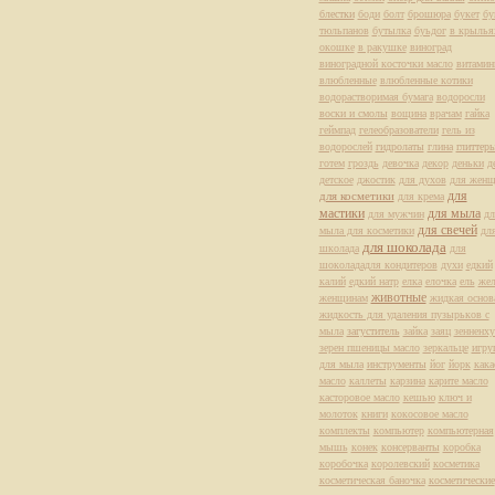
блестки
боди
болт
брошюра
букет
бу
тюльпанов
бутылка
буьдог
в крылья
окошке
в ракушке
виноград
виноградной косточки масло
витами
влюбленные
влюбленные котики
водорастворимая бумага
водоросли
воски и смолы
вощина
врачам
гайка
геймпад
гелеобразователи
гель из
водорослей
гидролаты
глина
глиттер
готем
гроздь
девочка
декор
деньки
д
детское
джостик
для духов
для жен
для
для косметики
для крема
мастики
для мыла
для мужчин
дл
для свечей
мыла для косметики
дл
для шоколада
школада
для
шоколададля кондитеров
духи
едкий
калий
едкий натр
елка
елочка
ель
жел
животные
женщинам
жидкая основ
жидкость для удаления пузырьков с
мыла
загуститель
зайка
заяц
зенненх
зерен пшеницы масло
зеркальце
игру
для мыла
инструменты
йог
йорк
кака
масло
каллеты
карзина
карите масло
касторовое масло
кешью
ключ и
молоток
книги
кокосовое масло
комплекты
компьютер
компьютерная
мышь
конек
консерванты
коробка
коробочка
королевский
косметика
косметическая баночка
косметические