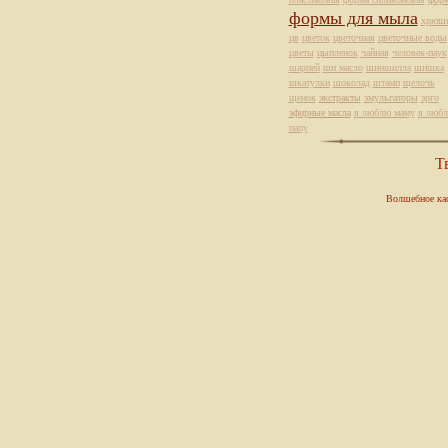
формы для мыла
хрюш
цв
цветок
цветочная
цветочные воды
цветы
цыпленок
чайная
человек-паук
шарпей
ши масло
шиншилла
шишка
шкатулки
шоколад
штамп
щелочь
щенок
экстракты
эмульгаторы
эрго
эфирные масла
я люблю маму
я люб
папу
Т
Волшебное ка