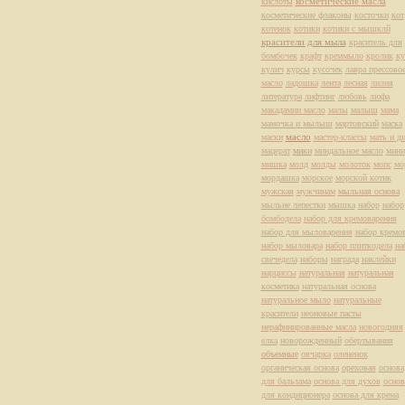
косметические масла
кислоты
косметические флаконы
косточки
кот
котенок
котики
котики с мышклй
красители для мыла
краситель для
бомбочек
крафт
креммыло
кролик
ку
кулич
курсы
кусочек
лавра прессово
масло
ладошка
лента
лесная
лилия
литература
лифтинг
любовь
люфа
макадамии масло
малы
малыш
мама
мамочка и мылыш
мартовский
маска
масло
маски
мастер-классы
мать и д
мацерат
мики
миндальное масло
мини
мишка
молд
молды
молоток
мопс
мо
мордашка
морское
морской котик
мужская
мужчинам
мыльная основа
мыльне лепестки
мышка
набор
набор
бомбодела
набор для кремоварения
набор для мыловарения
набор кремо
набор мыловара
набор плиткодела
на
свечедела
наборы
награда
наклейки
нарциссы
натуральная
натуральная
косметика
натуральная основа
натуральное мыло
натуральные
красители
неоновые пасты
нерафинированные масла
новогодняя
елка
новорожденный
обертывания
объемные
овчарка
олененок
органическая основа
ореховая
основа
для бальзама
основа для духов
основ
для кондиционера
основа для крема