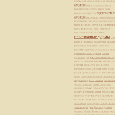
основа для мыла
основа для шампун
отдушки
пакет
пальмовое масло
пальмоядровое масло
панда
папа
парфюмерные
парикмахер
парочка
отдушки
паста
пасха
пенообразоват
перламутры
перс
персиковой косточк
масло
пес
песик
петух
пиво
пигментн
пасты
пигменты
пион
пищевые
красители
пластиковая банка
пластиковые формы
пле
плетеное
подарки
подарочная упаков
полотенцце
поросенок
портмоне
портфель
праздник
проволока
проста
прямая эмульсия
пряник
птичка
растительные масла
пустышка
рак
расческа
рафинированные масла
ребе
рецепты
рождество
роза
розетка
наградная
розовый
розы
ромб
рулон
русалка
ручная работа
с цветком
сапо
свечи
свин
свинка
свинья
своими рук
сердечки
сердечко
силикон
силиконов
форма
силиконы
скраб
смородина
снежинка
собака
собакасобачка
собач
сорбитол
спаниель
спирт
стеклянные
флаконы
сундучок
сухие красители
сухоцветы
съедобное
таблетки
такса
т
технология
торт
тортик
тыква
тюльп
упаковка
фен
фея
фиксатор
флакон
флаконы
флаон
форма для мыла
фор
пластиковая
форма силиконовая
фор