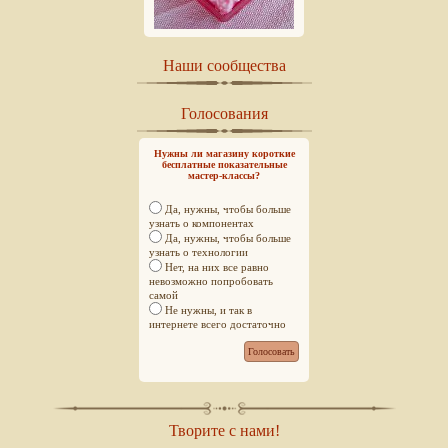
Наши сообщества
Голосования
Нужны ли магазину короткие
бесплатные показательные
мастер-классы?
Да, нужны, чтобы больше
узнать о компонентах
Да, нужны, чтобы больше
узнать о технологии
Нет, на них все равно
невозможно попробовать
самой
Не нужны, и так в
интернете всего достаточно
Творите с нами!