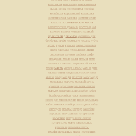
комплекты
компьютер
компьютерная
мышь
конек
консерванты
коробка
коробочка
королевский
косметика
косметическая баночка
косметические
косметические масла
кислоты
косметические флаконы
косточки
кот
котенок
котики
котики с мышклй
красители для мыла
краситель для
бомбочек
крафт
креммыло
кролик
кубтк
кулич
курсы
кусочек
лавра прессовое
масло
ладошка
лента
лесная
лилия
литература
лифтинг
любовь
люфа
макадамии масло
малы
малыш
мама
мамочка и мылыш
мартовский
маска
масло
маски
мастер-классы
мать и дитя
мацерат
мики
миндальное масло
мини
мишка
молд
молды
молоток
мопс
морда
мордашка
морское
морской котик
мужская
мужчинам
мыльная основа
мыльне лепестки
мышка
набор
набор
бомбодела
набор для кремоварения
набор для мыловарения
набор кремовара
набор мыловара
набор плиткодела
набор
свечедела
наборы
награда
наклейки
нарциссы
натуральная
натуральная
косметика
натуральная основа
натуральное мыло
натуральные
красители
неоновые пасты
нерафинированные масла
новогодняя