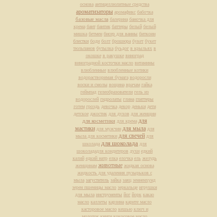
основа
антицеллюлитные средства
ароматизаторы
аромафикс
бабочка
базовые масла
балерина
баночка для
крема
бант
бантик
баттеры
белый
белый
мишка
бетмен
бисер для ванны
биткоин
блестки
боди
болт
брошюра
букет
букет
тюльпанов
бутылка
буьдог
в крыльях
в
окошке
в ракушке
виноград
виноградной косточки масло
витамины
влюбленные
влюбленные котики
водорастворимая бумага
водоросли
воски и смолы
вощина
врачам
гайка
геймпад
гелеобразователи
гель из
водорослей
гидролаты
глина
глиттеры
готем
гроздь
девочка
декор
деньки
дети
детское
джостик
для духов
для женщин
для
для косметики
для крема
мастики
для мыла
для мужчин
для
для свечей
мыла для косметики
для
для шоколада
школада
для
шоколададля кондитеров
духи
едкий
калий
едкий натр
елка
елочка
ель
желудь
животные
женщинам
жидкая основа
жидкость для удаления пузырьков с
мыла
загуститель
зайка
заяц
зенненхунд
зерен пшеницы масло
зеркальце
игрушки
для мыла
инструменты
йог
йорк
какао
масло
каллеты
карзина
карите масло
касторовое масло
кешью
ключ и
молоток
книги
кокосовое масло