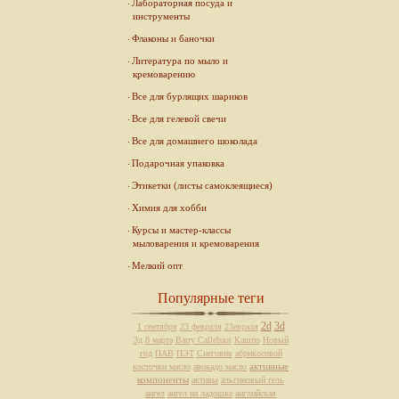
Лабораторная посуда и
инструменты
Флаконы и баночки
Литература по мыло и
кремоварению
Все для бурлящих шариков
Все для гелевой свечи
Все для домашнего шоколада
Подарочная упаковка
Этикетки (листы самоклеящиеся)
Химия для хобби
Курсы и мастер-классы
мыловарения и кремоварения
Мелкий опт
Популярные теги
2d
3d
1 сентября
23 февраля
23евраля
3д
8 марта
Barry Callebaut
Кашпо
Новый
год
ПАВ
ПЭТ
Снеговик
абрикосовой
активные
косточки масло
авокадо масло
компоненты
активы
альгиновый гель
ангел
ангел на ладошке
английская