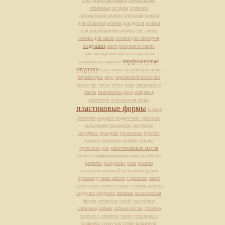
елка
новорожденный
обертывания
объемные
овчарка
олененок
органическая основа
ореховая
основа
для бальзама
основа для духов
основа
для кондиционера
основа для крема
основа для мыла
основа для шампуня
отдушки
пакет
пальмовое масло
пальмоядровое масло
панда
папа
парфюмерные
парикмахер
парочка
отдушки
паста
пасха
пенообразователь
перламутры
перс
персиковой косточки
масло
пес
песик
петух
пиво
пигментные
пасты
пигменты
пион
пищевые
красители
пластиковая банка
пластиковые формы
пленка
плетеное
подарки
подарочная упаковка
полотенцце
поросенок
портмоне
портфель
праздник
проволока
простая
прямая эмульсия
пряник
птичка
растительные масла
пустышка
рак
расческа
рафинированные масла
ребенок
рецепты
рождество
роза
розетка
наградная
розовый
розы
ромб
рулон
русалка
ручная работа
с цветком
сапог
свечи
свин
свинка
свинья
своими руками
сердечки
сердечко
силикон
силиконовая
форма
силиконы
скраб
смородина
снежинка
собака
собакасобачка
собачка
сорбитол
спаниель
спирт
стеклянные
флаконы
сундучок
сухие красители