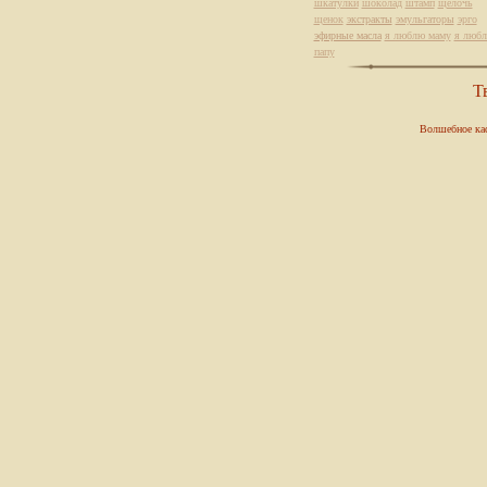
шкатулки
шоколад
штамп
щелочь
щенок
экстракты
эмульгаторы
эрго
эфирные масла
я люблю маму
я люб
папу
Т
Волшебное ка