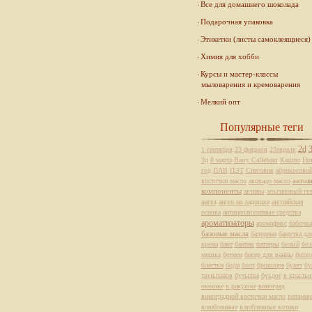
Все для домашнего шоколада
Подарочная упаковка
Этикетки (листы самоклеящиеся)
Химия для хобби
Курсы и мастер-классы
мыловарения и кремоварения
Мелкий опт
Популярные теги
2d
1 сентября
23 февраля
23евраля
3д
8 марта
Barry Callebaut
Кашпо
Но
год
ПАВ
ПЭТ
Снеговик
абрикосово
актив
косточки масло
авокадо масло
компоненты
активы
альгиновый ге
ангел
ангел на ладошке
английская
основа
антицеллюлитные средства
ароматизаторы
аромафикс
бабочка
базовые масла
балерина
баночка дл
крема
бант
бантик
баттеры
белый
бе
мишка
бетмен
бисер для ванны
битко
блестки
боди
болт
брошюра
букет
бу
тюльпанов
бутылка
буьдог
в крылья
окошке
в ракушке
виноград
виноградной косточки масло
витами
влюбленные
влюбленные котики