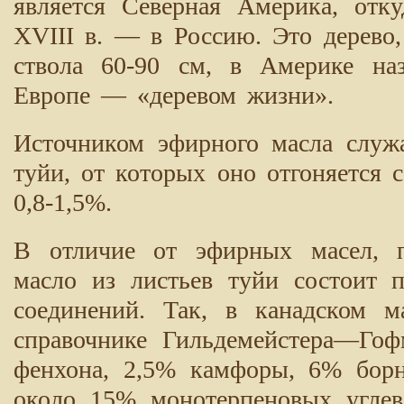
является Северная Америка, отк
XVIII в. — в Россию. Это дерево
ствола 60-90 см, в Америке на
Европе — «деревом жизни».
Источником эфирного масла служ
туйи, от которых оно отгоняется 
0,8-1,5%.
В отличие от эфирных масел, п
масло из листьев туйи состоит 
соединений. Так, в канадском м
справочнике Гильдемейстера—Гоф
фенхона, 2,5% камфоры, 6% борни
около 15% монотерпеновых углево