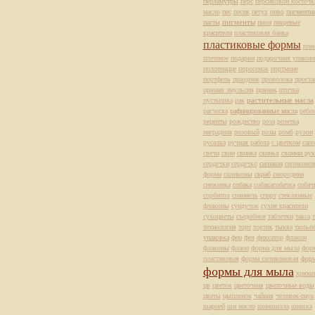
перламутры
перс
персиковой косточк
масло
пес
песик
петух
пиво
пигментн
пасты
пигменты
пион
пищевые
красители
пластиковая банка
пластиковые формы
пле
плетеное
подарки
подарочная упаков
полотенцце
поросенок
портмоне
портфель
праздник
проволока
проста
прямая эмульсия
пряник
птичка
растительные масла
пустышка
рак
расческа
рафинированные масла
ребе
рецепты
рождество
роза
розетка
наградная
розовый
розы
ромб
рулон
русалка
ручная работа
с цветком
сапо
свечи
свин
свинка
свинья
своими рук
сердечки
сердечко
силикон
силиконов
форма
силиконы
скраб
смородина
снежинка
собака
собакасобачка
собач
сорбитол
спаниель
спирт
стеклянные
флаконы
сундучок
сухие красители
сухоцветы
съедобное
таблетки
такса
т
технология
торт
тортик
тыква
тюльп
упаковка
фен
фея
фиксатор
флакон
флаконы
флаон
форма для мыла
фор
пластиковая
форма силиконовая
фор
формы для мыла
хрюш
цв
цветок
цветочная
цветочные воды
цветы
цыпленок
чайная
человек-паук
шарпей
ши масло
шиншилла
шишка