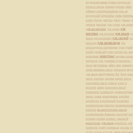
водорастворимая бумага
водоросли
воски и смолы
вощина
врачам
гайка
геймпад
гелеобразователи
гель из
водорослей
гидролаты
глина
глиттер
готем
гроздь
девочка
декор
деньки
д
детское
джостик
для духов
для жен
для
для косметики
для крема
мастики
для мыла
для мужчин
дл
для свечей
мыла для косметики
дл
для шоколада
школада
для
шоколададля кондитеров
духи
едкий
калий
едкий натр
елка
елочка
ель
жел
животные
женщинам
жидкая основ
жидкость для удаления пузырьков с
мыла
загуститель
зайка
заяц
зенненх
зерен пшеницы масло
зеркальце
игру
для мыла
инструменты
йог
йорк
кака
масло
каллеты
карзина
карите масло
касторовое масло
кешью
ключ и
молоток
книги
кокосовое масло
комплекты
компьютер
компьютерная
мышь
конек
консерванты
коробка
коробочка
королевский
косметика
косметическая баночка
косметические
косметические масла
кислоты
косметические флаконы
косточки
кот
котенок
котики
котики с мышклй
красители для мыла
краситель для
бомбочек
крафт
креммыло
кролик
ку
кулич
курсы
кусочек
лавра прессово