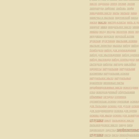
масло
ладошка
лента
лесная
лилия
литература
лифтинг
любовь
люфа
макадамии масло
малы
малыш
мама
мамочка и мылыш
мартовский
маска
масло
маски
мастер-классы
мать и д
мацерат
мики
миндальное масло
мини
мишка
молд
молды
молоток
мопс
мо
мордашка
морское
морской котик
мужская
мужчинам
мыльная основа
мыльне лепестки
мышка
набор
набор
бомбодела
набор для кремоварения
набор для мыловарения
набор кремо
набор мыловара
набор плиткодела
на
свечедела
наборы
награда
наклейки
нарциссы
натуральная
натуральная
косметика
натуральная основа
натуральное мыло
натуральные
красители
неоновые пасты
нерафинированные масла
новогодняя
елка
новорожденный
обертывания
объемные
овчарка
олененок
органическая основа
ореховая
основа
для бальзама
основа для духов
основ
для кондиционера
основа для крема
основа для мыла
основа для шампун
отдушки
пакет
пальмовое масло
пальмоядровое масло
панда
папа
парфюмерные
парикмахер
парочка
отдушки
паста
пасха
пенообразоват