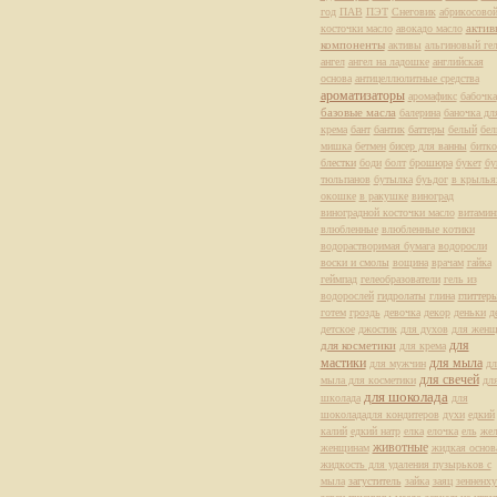
год
ПАВ
ПЭТ
Снеговик
абрикосово
актив
косточки масло
авокадо масло
компоненты
активы
альгиновый ге
ангел
ангел на ладошке
английская
основа
антицеллюлитные средства
ароматизаторы
аромафикс
бабочка
базовые масла
балерина
баночка дл
крема
бант
бантик
баттеры
белый
бе
мишка
бетмен
бисер для ванны
битко
блестки
боди
болт
брошюра
букет
бу
тюльпанов
бутылка
буьдог
в крылья
окошке
в ракушке
виноград
виноградной косточки масло
витами
влюбленные
влюбленные котики
водорастворимая бумага
водоросли
воски и смолы
вощина
врачам
гайка
геймпад
гелеобразователи
гель из
водорослей
гидролаты
глина
глиттер
готем
гроздь
девочка
декор
деньки
д
детское
джостик
для духов
для жен
для
для косметики
для крема
мастики
для мыла
для мужчин
дл
для свечей
мыла для косметики
дл
для шоколада
школада
для
шоколададля кондитеров
духи
едкий
калий
едкий натр
елка
елочка
ель
жел
животные
женщинам
жидкая основ
жидкость для удаления пузырьков с
мыла
загуститель
зайка
заяц
зенненх