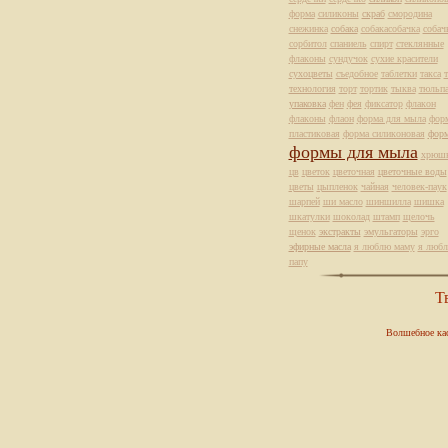
форма
силиконы
скраб
смородина
снежинка
собака
собакасобачка
собач
сорбитол
спаниель
спирт
стеклянные
флаконы
сундучок
сухие красители
сухоцветы
съедобное
таблетки
такса
т
технология
торт
тортик
тыква
тюльп
упаковка
фен
фея
фиксатор
флакон
флаконы
флаон
форма для мыла
фор
пластиковая
форма силиконовая
фор
формы для мыла
хрюш
цв
цветок
цветочная
цветочные воды
цветы
цыпленок
чайная
человек-паук
шарпей
ши масло
шиншилла
шишка
шкатулки
шоколад
штамп
щелочь
щенок
экстракты
эмульгаторы
эрго
эфирные масла
я люблю маму
я люб
папу
Т
Волшебное ка