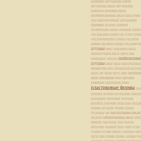
косметика
натуральная основа
натуральное мыло
натуральные
красители
неоновые пасты
нерафинированные масла
новогодняя
елка
новорожденный
обертывания
объемные
овчарка
олененок
органическая основа
ореховая
основа
для бальзама
основа для духов
основ
для кондиционера
основа для крема
основа для мыла
основа для шампун
отдушки
пакет
пальмовое масло
пальмоядровое масло
панда
папа
парфюмерные
парикмахер
парочка
отдушки
паста
пасха
пенообразоват
перламутры
перс
персиковой косточк
масло
пес
песик
петух
пиво
пигментн
пасты
пигменты
пион
пищевые
красители
пластиковая банка
пластиковые формы
пле
плетеное
подарки
подарочная упаков
полотенцце
поросенок
портмоне
портфель
праздник
проволока
проста
прямая эмульсия
пряник
птичка
растительные масла
пустышка
рак
расческа
рафинированные масла
ребе
рецепты
рождество
роза
розетка
наградная
розовый
розы
ромб
рулон
русалка
ручная работа
с цветком
сапо
свечи
свин
свинка
свинья
своими рук
сердечки
сердечко
силикон
силиконов