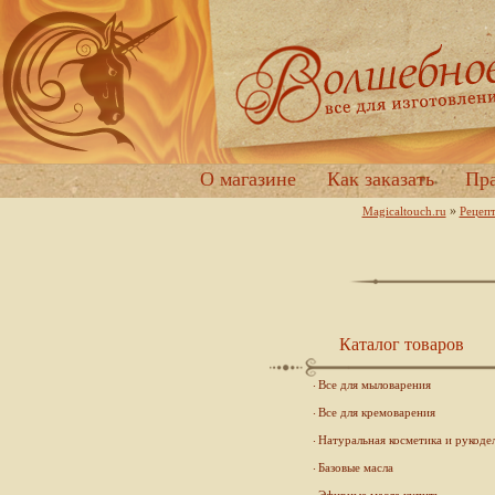
О магазине
Как заказать
Пра
»
Magicaltouch.ru
Рецеп
Каталог товаров
Все для мыловарения
Все для кремоварения
Натуральная косметика и рукоде
Базовые масла