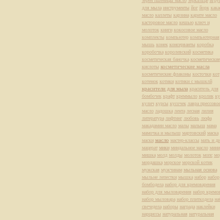
зерен пшеницы масло
зеркальце
игру
для мыла
инструменты
йог
йорк
кака
масло
каллеты
карзина
карите масло
касторовое масло
кешью
ключ и
молоток
книги
кокосовое масло
комплекты
компьютер
компьютерная
мышь
конек
консерванты
коробка
коробочка
королевский
косметика
косметическая баночка
косметические
косметические масла
кислоты
косметические флаконы
косточки
кот
котенок
котики
котики с мышклй
красители для мыла
краситель для
бомбочек
крафт
креммыло
кролик
ку
кулич
курсы
кусочек
лавра прессово
масло
ладошка
лента
лесная
лилия
литература
лифтинг
любовь
люфа
макадамии масло
малы
малыш
мама
мамочка и мылыш
мартовский
маска
масло
маски
мастер-классы
мать и д
мацерат
мики
миндальное масло
мини
мишка
молд
молды
молоток
мопс
мо
мордашка
морское
морской котик
мужская
мужчинам
мыльная основа
мыльне лепестки
мышка
набор
набор
бомбодела
набор для кремоварения
набор для мыловарения
набор кремо
набор мыловара
набор плиткодела
на
свечедела
наборы
награда
наклейки
нарциссы
натуральная
натуральная