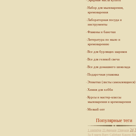
Эфирные масла купить
Набор для мыловарения,
кремоварения
Лабораторная посуда и
инструменты
Флаконы и баночки
Литература по мыло и
кремоварению
Все для бурлящих шариков
Все для гелевой свечи
Все для домашнего шоколада
Подарочная упаковка
Этикетки (листы самоклеящиеся)
Химия для хобби
Курсы и мастер-классы
мыловарения и кремоварения
Мелкий опт
Популярные теги
2d
1 сентября
23 февраля
23евраля
3д
8 марта
Barry Callebaut
Кашпо
Но