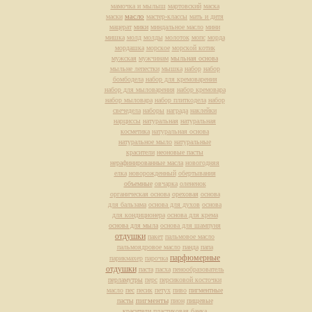
мамочка и мылыш
мартовский
маска
масло
маски
мастер-классы
мать и дитя
мацерат
мики
миндальное масло
мини
мишка
молд
молды
молоток
мопс
морда
мордашка
морское
морской котик
мужская
мужчинам
мыльная основа
мыльне лепестки
мышка
набор
набор
бомбодела
набор для кремоварения
набор для мыловарения
набор кремовара
набор мыловара
набор плиткодела
набор
свечедела
наборы
награда
наклейки
нарциссы
натуральная
натуральная
косметика
натуральная основа
натуральное мыло
натуральные
красители
неоновые пасты
нерафинированные масла
новогодняя
елка
новорожденный
обертывания
объемные
овчарка
олененок
органическая основа
ореховая
основа
для бальзама
основа для духов
основа
для кондиционера
основа для крема
основа для мыла
основа для шампуня
отдушки
пакет
пальмовое масло
пальмоядровое масло
панда
папа
парфюмерные
парикмахер
парочка
отдушки
паста
пасха
пенообразователь
перламутры
перс
персиковой косточки
масло
пес
песик
петух
пиво
пигментные
пасты
пигменты
пион
пищевые
красители
пластиковая банка