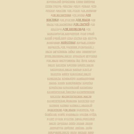
водорослей
гидролаты
глина
глиттеры
готем
гроздь
девочка
декор
деньки
дети
детское
джостик
для духов
для женщин
для
для косметики
для крема
мастики
для мыла
для мужчин
для
для свечей
мыла для косметики
для
для шоколада
школада
для
шоколададля кондитеров
духи
едкий
калий
едкий натр
елка
елочка
ель
желудь
животные
женщинам
жидкая основа
жидкость для удаления пузырьков с
мыла
загуститель
зайка
заяц
зенненхунд
зерен пшеницы масло
зеркальце
игрушки
для мыла
инструменты
йог
йорк
какао
масло
каллеты
карзина
карите масло
касторовое масло
кешью
ключ и
молоток
книги
кокосовое масло
комплекты
компьютер
компьютерная
мышь
конек
консерванты
коробка
коробочка
королевский
косметика
косметическая баночка
косметические
косметические масла
кислоты
косметические флаконы
косточки
кот
котенок
котики
котики с мышклй
красители для мыла
краситель для
бомбочек
крафт
креммыло
кролик
кубтк
кулич
курсы
кусочек
лавра прессовое
масло
ладошка
лента
лесная
лилия
литература
лифтинг
любовь
люфа
макадамии масло
малы
малыш
мама