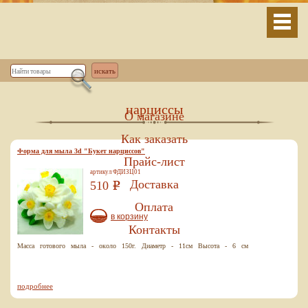
нарциссы
О магазине
Как заказать
Форма для мыла 3d "Букет нарциссов"
Прайс-лист
артикул ФДИЗЦ01
Доставка
510
Р
Оплата
в корзину
Контакты
Масса готового мыла - около 150г. Диаметр - 11см Высота - 6 см
подробнее