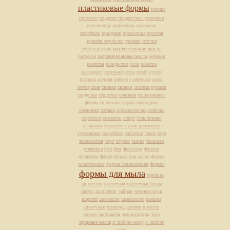
пластиковые формы
пленка
плетеное
подарки
подарочная упаковка
полотенцце
поросенок
портмоне
портфель
праздник
проволока
простая
прямая эмульсия
пряник
птичка
растительные масла
пустышка
рак
расческа
рафинированные масла
ребенок
рецепты
рождество
роза
розетка
наградная
розовый
розы
ромб
рулон
русалка
ручная работа
с цветком
сапог
свечи
свин
свинка
свинья
своими руками
сердечки
сердечко
силикон
силиконовая
форма
силиконы
скраб
смородина
снежинка
собака
собакасобачка
собачка
сорбитол
спаниель
спирт
стеклянные
флаконы
сундучок
сухие красители
сухоцветы
съедобное
таблетки
такса
тара
технология
торт
тортик
тыква
тюльпан
упаковка
фен
фея
фиксатор
флакон
флаконы
флаон
форма для мыла
форма
пластиковая
форма силиконовая
формы
формы для мыла
хрюшка
цв
цветок
цветочная
цветочные воды
цветы
цыпленок
чайная
человек-паук
шарпей
ши масло
шиншилла
шишка
шкатулки
шоколад
штамп
щелочь
щенок
экстракты
эмульгаторы
эрго
эфирные масла
я люблю маму
я люблю
папу