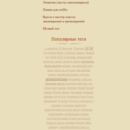
Этикетки (листы самоклеящиеся)
Химия для хобби
Курсы и мастер-классы
мыловарения и кремоварения
Мелкий опт
Популярные теги
2d
3d
1 сентября
23 февраля
23евраля
3д
8 марта
Barry Callebaut
Кашпо
Новый
год
ПАВ
ПЭТ
Снеговик
абрикосовой
активные
косточки масло
авокадо масло
компоненты
активы
альгиновый гель
ангел
ангел на ладошке
английская
основа
антицеллюлитные средства
ароматизаторы
аромафикс
бабочка
базовые масла
балерина
баночка для
крема
бант
бантик
баттеры
белый
белый
мишка
бетмен
бисер для ванны
биткоин
блестки
боди
болт
брошюра
букет
букет
тюльпанов
бутылка
буьдог
в крыльях
в
окошке
в ракушке
виноград
виноградной косточки масло
витамины
влюбленные
влюбленные котики
водорастворимая бумага
водоросли
воски и смолы
вощина
врачам
гайка
геймпад
гелеобразователи
гель из