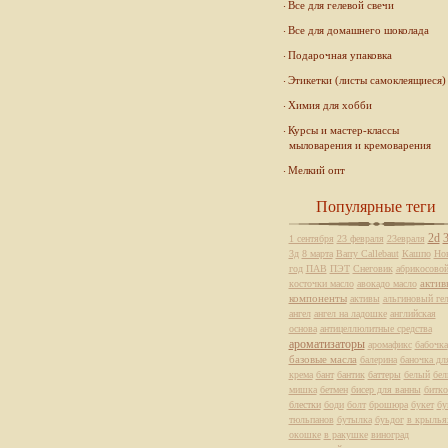
Все для гелевой свечи
Все для домашнего шоколада
Подарочная упаковка
Этикетки (листы самоклеящиеся)
Химия для хобби
Курсы и мастер-классы
мыловарения и кремоварения
Мелкий опт
Популярные теги
2d
1 сентября
23 февраля
23евраля
3д
8 марта
Barry Callebaut
Кашпо
Но
год
ПАВ
ПЭТ
Снеговик
абрикосово
актив
косточки масло
авокадо масло
компоненты
активы
альгиновый ге
ангел
ангел на ладошке
английская
основа
антицеллюлитные средства
ароматизаторы
аромафикс
бабочка
базовые масла
балерина
баночка дл
крема
бант
бантик
баттеры
белый
бе
мишка
бетмен
бисер для ванны
битко
блестки
боди
болт
брошюра
букет
бу
тюльпанов
бутылка
буьдог
в крылья
окошке
в ракушке
виноград