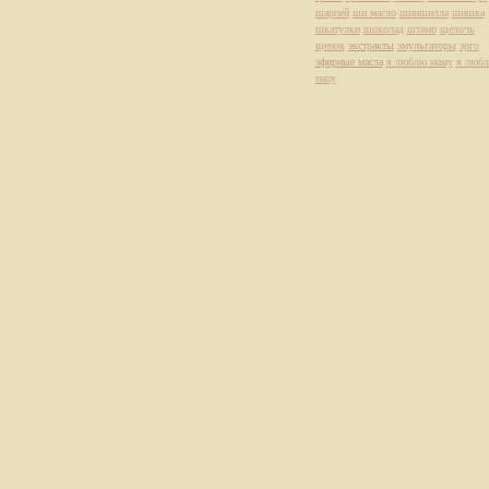
шарпей
ши масло
шиншилла
шишка
шкатулки
шоколад
штамп
щелочь
щенок
экстракты
эмульгаторы
эрго
эфирные масла
я люблю маму
я люб
папу