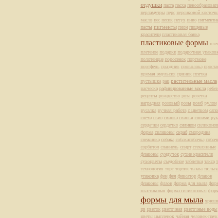
отдушки
паста
пасха
пенообразоват
перламутры
перс
персиковой косточк
масло
пес
песик
петух
пиво
пигментн
пасты
пигменты
пион
пищевые
красители
пластиковая банка
пластиковые формы
пле
плетеное
подарки
подарочная упаков
полотенцце
поросенок
портмоне
портфель
праздник
проволока
проста
прямая эмульсия
пряник
птичка
растительные масла
пустышка
рак
расческа
рафинированные масла
ребе
рецепты
рождество
роза
розетка
наградная
розовый
розы
ромб
рулон
русалка
ручная работа
с цветком
сапо
свечи
свин
свинка
свинья
своими рук
сердечки
сердечко
силикон
силиконов
форма
силиконы
скраб
смородина
снежинка
собака
собакасобачка
собач
сорбитол
спаниель
спирт
стеклянные
флаконы
сундучок
сухие красители
сухоцветы
съедобное
таблетки
такса
т
технология
торт
тортик
тыква
тюльп
упаковка
фен
фея
фиксатор
флакон
флаконы
флаон
форма для мыла
фор
пластиковая
форма силиконовая
фор
формы для мыла
хрюш
цв
цветок
цветочная
цветочные воды
цветы
цыпленок
чайная
человек-паук