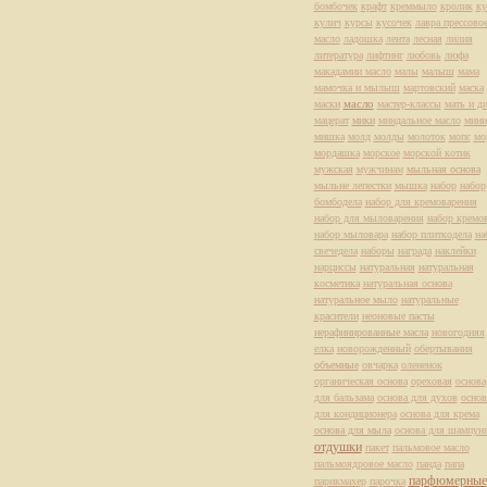
бомбочек
крафт
креммыло
кролик
ку
кулич
курсы
кусочек
лавра прессово
масло
ладошка
лента
лесная
лилия
литература
лифтинг
любовь
люфа
макадамии масло
малы
малыш
мама
мамочка и мылыш
мартовский
маска
масло
маски
мастер-классы
мать и д
мацерат
мики
миндальное масло
мини
мишка
молд
молды
молоток
мопс
мо
мордашка
морское
морской котик
мужская
мужчинам
мыльная основа
мыльне лепестки
мышка
набор
набор
бомбодела
набор для кремоварения
набор для мыловарения
набор кремо
набор мыловара
набор плиткодела
на
свечедела
наборы
награда
наклейки
нарциссы
натуральная
натуральная
косметика
натуральная основа
натуральное мыло
натуральные
красители
неоновые пасты
нерафинированные масла
новогодняя
елка
новорожденный
обертывания
объемные
овчарка
олененок
органическая основа
ореховая
основа
для бальзама
основа для духов
основ
для кондиционера
основа для крема
основа для мыла
основа для шампун
отдушки
пакет
пальмовое масло
пальмоядровое масло
панда
папа
парфюмерные
парикмахер
парочка