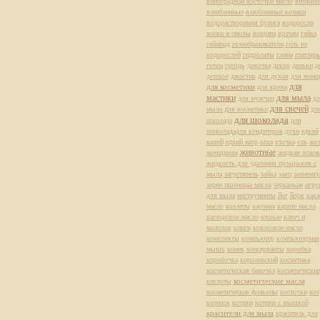
виноградной косточки масло
витами
влюбленные
влюбленные котики
водорастворимая бумага
водоросли
воски и смолы
вощина
врачам
гайка
геймпад
гелеобразователи
гель из
водорослей
гидролаты
глина
глиттер
готем
гроздь
девочка
декор
деньки
д
детское
джостик
для духов
для жен
для
для косметики
для крема
мастики
для мыла
для мужчин
дл
для свечей
мыла для косметики
дл
для шоколада
школада
для
шоколададля кондитеров
духи
едкий
калий
едкий натр
елка
елочка
ель
жел
животные
женщинам
жидкая основ
жидкость для удаления пузырьков с
мыла
загуститель
зайка
заяц
зенненх
зерен пшеницы масло
зеркальце
игру
для мыла
инструменты
йог
йорк
кака
масло
каллеты
карзина
карите масло
касторовое масло
кешью
ключ и
молоток
книги
кокосовое масло
комплекты
компьютер
компьютерная
мышь
конек
консерванты
коробка
коробочка
королевский
косметика
косметическая баночка
косметические
косметические масла
кислоты
косметические флаконы
косточки
кот
котенок
котики
котики с мышклй
красители для мыла
краситель для