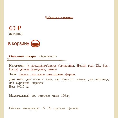
Добавить к сравнению
60
Р
ФПМП65
в корзину
(0)
Описание товара
Отзывы
Категории:
к праздникам/разное (орнаменты, Новый год, 23е, 8ое,
Пасха)
другие праздники, разное
Теги:
формы для мыла
пластиковые формы
Для чего:
для мыла с нуля, для мыла из основы, для шоколада,
для бурлящих шариков
Вес:
0.015 кг
Максимальный вес готового мыла 100гр.
Рабочая температура: +5..+70 градусов Цельсия