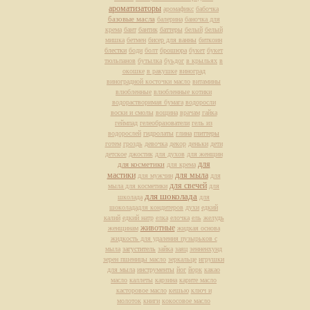
ароматизаторы
аромафикс
бабочка
базовые масла
балерина
баночка для
крема
бант
бантик
баттеры
белый
белый
мишка
бетмен
бисер для ванны
биткоин
блестки
боди
болт
брошюра
букет
букет
тюльпанов
бутылка
буьдог
в крыльях
в
окошке
в ракушке
виноград
виноградной косточки масло
витамины
влюбленные
влюбленные котики
водорастворимая бумага
водоросли
воски и смолы
вощина
врачам
гайка
геймпад
гелеобразователи
гель из
водорослей
гидролаты
глина
глиттеры
готем
гроздь
девочка
декор
деньки
дети
детское
джостик
для духов
для женщин
для
для косметики
для крема
мастики
для мыла
для мужчин
для
для свечей
мыла для косметики
для
для шоколада
школада
для
шоколададля кондитеров
духи
едкий
калий
едкий натр
елка
елочка
ель
желудь
животные
женщинам
жидкая основа
жидкость для удаления пузырьков с
мыла
загуститель
зайка
заяц
зенненхунд
зерен пшеницы масло
зеркальце
игрушки
для мыла
инструменты
йог
йорк
какао
масло
каллеты
карзина
карите масло
касторовое масло
кешью
ключ и
молоток
книги
кокосовое масло