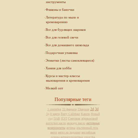
инструменты
Флаконы и баночки
Литература по мыло и
кремоварению
Все для бурлящих шариков
Все для гелевой свечи
Все для домашнего шоколада
Подарочная упаковка
Этикетки (листы самоклеящиеся)
Химия для хобби
Курсы и мастер-классы
мыловарения и кремоварения
Мелкий опт
Популярные теги
2d
3d
1 сентября
23 февраля
23евраля
3д
8 марта
Barry Callebaut
Кашпо
Новый
год
ПАВ
ПЭТ
Снеговик
абрикосовой
активные
косточки масло
авокадо масло
компоненты
активы
альгиновый гель
ангел
ангел на ладошке
английская
основа
антицеллюлитные средства