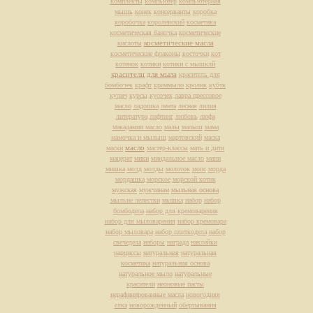
комплекты
компьютер
компьютерная
мышь
конек
консерванты
коробка
коробочка
королевский
косметика
косметическая баночка
косметические
косметические масла
кислоты
косметические флаконы
косточки
кот
котенок
котики
котики с мышклй
красители для мыла
краситель для
бомбочек
крафт
креммыло
кролик
кубтк
кулич
курсы
кусочек
лавра прессовое
масло
ладошка
лента
лесная
лилия
литература
лифтинг
любовь
люфа
макадамии масло
малы
малыш
мама
мамочка и мылыш
мартовский
маска
масло
маски
мастер-классы
мать и дитя
мацерат
мики
миндальное масло
мини
мишка
молд
молды
молоток
мопс
морда
мордашка
морское
морской котик
мужская
мужчинам
мыльная основа
мыльне лепестки
мышка
набор
набор
бомбодела
набор для кремоварения
набор для мыловарения
набор кремовара
набор мыловара
набор плиткодела
набор
свечедела
наборы
награда
наклейки
нарциссы
натуральная
натуральная
косметика
натуральная основа
натуральное мыло
натуральные
красители
неоновые пасты
нерафинированные масла
новогодняя
елка
новорожденный
обертывания