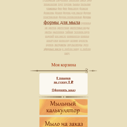
технология
торт
тортик
тыква
тюльпан
упаковка
фен
фея
фиксатор
флакон
флаконы
флаон
форма для мыла
форма
пластиковая
форма силиконовая
формы
формы для мыла
хрюшка
цв
цветок
цветочная
цветочные воды
цветы
цыпленок
чайная
человек-паук
шарпей
ши масло
шиншилла
шишка
шкатулки
шоколад
штамп
щелочь
щенок
экстракты
эмульгаторы
эрго
эфирные масла
я люблю маму
я люблю
папу
Моя корзина
0
товаров
на сумму
0
Р
Оформить заказ