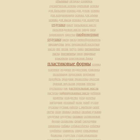
объемные
овчарка
олененок
органическая основа
ореховая
основа
для бальзама
основа для духов
основа
для кондиционера
основа для крема
основа для мыла
основа для шампуня
отдушки
пакет
пальмовое масло
пальмоядровое масло
панда
папа
парфюмерные
парикмахер
парочка
отдушки
паста
пасха
пенообразователь
перламутры
перс
персиковой косточки
масло
пес
песик
петух
пиво
пигментные
пасты
пигменты
пион
пищевые
красители
пластиковая банка
пластиковые формы
пленка
плетеное
подарки
подарочная упаковка
полотенцце
поросенок
портмоне
портфель
праздник
проволока
простая
прямая эмульсия
пряник
птичка
растительные масла
пустышка
рак
расческа
рафинированные масла
ребенок
рецепты
рождество
роза
розетка
наградная
розовый
розы
ромб
рулон
русалка
ручная работа
с цветком
сапог
свечи
свин
свинка
свинья
своими руками
сердечки
сердечко
силикон
силиконовая
форма
силиконы
скраб
смородина
снежинка
собака
собакасобачка
собачка
сорбитол
спаниель
спирт
стеклянные
флаконы
сундучок
сухие красители
сухоцветы
съедобное
таблетки
такса
тара