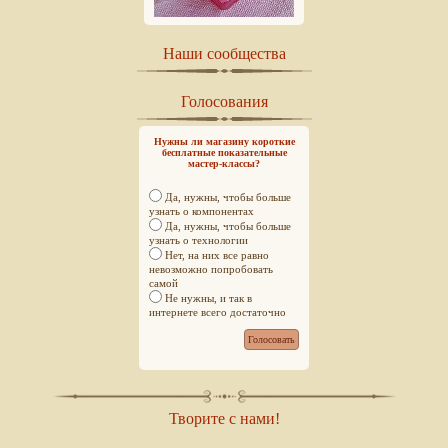
Наши сообщества
Голосования
Нужны ли магазину короткие
бесплатные показательные
мастер-классы?
Да, нужны, чтобы больше
узнать о компонентах
Да, нужны, чтобы больше
узнать о технологии
Нет, на них все равно
невозможно попробовать
самой
Не нужны, и так в
интернете всего достаточно
Творите с нами!