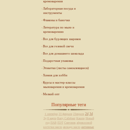
кремоварения
Лабораторная посуда и
инструменты
Флаконы и баночки
Литература по мыло и
кремоварению
Все для бурлящих шариков
Все для гелевой свечи
Все для домашнего шоколада
Подарочная упаковка
Этикетки (листы самоклеящиеся)
Химия для хобби
Курсы и мастер-классы
мыловарения и кремоварения
Мелкий опт
Популярные теги
2d
3d
1 сентября
23 февраля
23евраля
3д
8 марта
Barry Callebaut
Кашпо
Новый
год
ПАВ
ПЭТ
Снеговик
абрикосовой
активные
косточки масло
авокадо масло