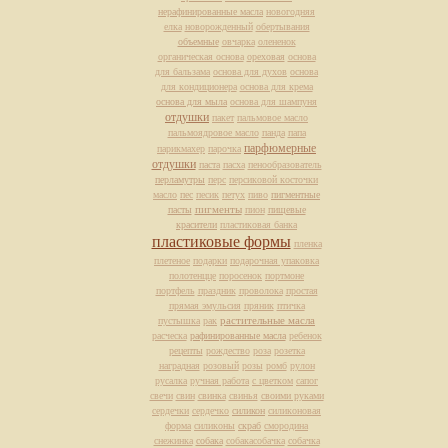
нерафинированные масла
новогодняя
елка
новорожденный
обертывания
объемные
овчарка
олененок
органическая основа
ореховая
основа
для бальзама
основа для духов
основа
для кондиционера
основа для крема
основа для мыла
основа для шампуня
отдушки
пакет
пальмовое масло
пальмоядровое масло
панда
папа
парфюмерные
парикмахер
парочка
отдушки
паста
пасха
пенообразователь
перламутры
перс
персиковой косточки
масло
пес
песик
петух
пиво
пигментные
пасты
пигменты
пион
пищевые
красители
пластиковая банка
пластиковые формы
пленка
плетеное
подарки
подарочная упаковка
полотенцце
поросенок
портмоне
портфель
праздник
проволока
простая
прямая эмульсия
пряник
птичка
растительные масла
пустышка
рак
расческа
рафинированные масла
ребенок
рецепты
рождество
роза
розетка
наградная
розовый
розы
ромб
рулон
русалка
ручная работа
с цветком
сапог
свечи
свин
свинка
свинья
своими руками
сердечки
сердечко
силикон
силиконовая
форма
силиконы
скраб
смородина
снежинка
собака
собакасобачка
собачка