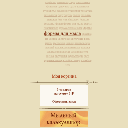
сорбитол
спаниель
спирт
стеклянные
флаконы
сундучок
сухие красители
сухоцветы
съедобное
таблетки
такса
тара
технология
торт
тортик
тыква
тюльпан
упаковка
фен
фея
фиксатор
флакон
флаконы
флаон
форма для мыла
форма
пластиковая
форма силиконовая
формы
формы для мыла
хрюшка
цв
цветок
цветочная
цветочные воды
цветы
цыпленок
чайная
человек-паук
шарпей
ши масло
шиншилла
шишка
шкатулки
шоколад
штамп
щелочь
щенок
экстракты
эмульгаторы
эрго
эфирные масла
я люблю маму
я люблю
папу
Моя корзина
0
товаров
на сумму
0
Р
Оформить заказ