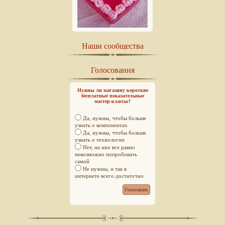
Наши сообщества
Голосования
Нужны ли магазину короткие
бесплатные показательные
мастер-классы?
Да, нужны, чтобы больше
узнать о компонентах
Да, нужны, чтобы больше
узнать о технологии
Нет, на них все равно
невозможно попробовать
самой
Не нужны, и так в
интернете всего достаточно