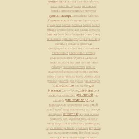
компоненты
активы
альгиновый гель
ангел
ангел на ладошке
английская
основа
антицеллюлитные средства
ароматизаторы
аромафикс
бабочка
базовые масла
балерина
баночка для
крема
бант
бантик
баттеры
белый
белый
мишка
бетмен
бисер для ванны
биткоин
блестки
боди
болт
брошюра
букет
букет
тюльпанов
бутылка
буьдог
в крыльях
в
окошке
в ракушке
виноград
виноградной косточки масло
витамины
влюбленные
влюбленные котики
водорастворимая бумага
водоросли
воски и смолы
вощина
врачам
гайка
геймпад
гелеобразователи
гель из
водорослей
гидролаты
глина
глиттеры
готем
гроздь
девочка
декор
деньки
дети
детское
джостик
для духов
для женщин
для
для косметики
для крема
мастики
для мыла
для мужчин
для
для свечей
мыла для косметики
для
для шоколада
школада
для
шоколададля кондитеров
духи
едкий
калий
едкий натр
елка
елочка
ель
желудь
животные
женщинам
жидкая основа
жидкость для удаления пузырьков с
мыла
загуститель
зайка
заяц
зенненхунд
зерен пшеницы масло
зеркальце
игрушки
для мыла
инструменты
йог
йорк
какао
масло
каллеты
карзина
карите масло