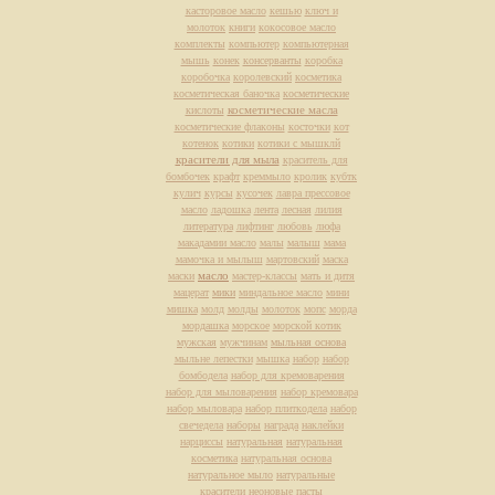
касторовое масло
кешью
ключ и
молоток
книги
кокосовое масло
комплекты
компьютер
компьютерная
мышь
конек
консерванты
коробка
коробочка
королевский
косметика
косметическая баночка
косметические
косметические масла
кислоты
косметические флаконы
косточки
кот
котенок
котики
котики с мышклй
красители для мыла
краситель для
бомбочек
крафт
креммыло
кролик
кубтк
кулич
курсы
кусочек
лавра прессовое
масло
ладошка
лента
лесная
лилия
литература
лифтинг
любовь
люфа
макадамии масло
малы
малыш
мама
мамочка и мылыш
мартовский
маска
масло
маски
мастер-классы
мать и дитя
мацерат
мики
миндальное масло
мини
мишка
молд
молды
молоток
мопс
морда
мордашка
морское
морской котик
мужская
мужчинам
мыльная основа
мыльне лепестки
мышка
набор
набор
бомбодела
набор для кремоварения
набор для мыловарения
набор кремовара
набор мыловара
набор плиткодела
набор
свечедела
наборы
награда
наклейки
нарциссы
натуральная
натуральная
косметика
натуральная основа
натуральное мыло
натуральные
красители
неоновые пасты