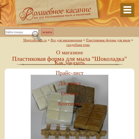
»
»
»
Magicaltouch.ru
Все для мыловарения
Пластиковые формы для мыла
съедобная тема
О магазине
Пластиковая форма для мыла "Шоколадка"
Как заказать
Прайс-лист
Доставка
Оплата
Контакты