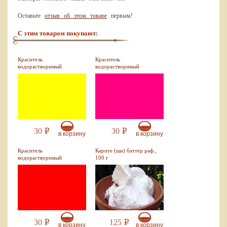
Оставьте
отзыв об этом товаре
первым!
С этим товаром покупают:
Краситель
Краситель
водорастворимый
водорастворимый
желтый, 10 мл
малиновый, 10 мл
30
30
Р
Р
в корзину
в корзину
Краситель
Карите (ши) баттер раф.,
водорастворимый
100 г
красный, 10 мл
30
125
Р
Р
в корзину
в корзину