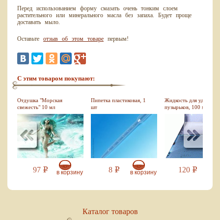
Перед использованием форму смазать очень тонким слоем
растительного или минерального масла без запаха. Будет проще
доставать мыло.
Оставьте
отзыв об этом товаре
первым!
С этим товаром покупают:
Отдушка "Морская
Пипетка пластиковая, 1
Жидкость для удаления
свежесть" 10 мл
шт
пузырьков, 100 мл
97
8
120
Р
Р
Р
зину
в корзину
в корзину
в кор
Каталог товаров