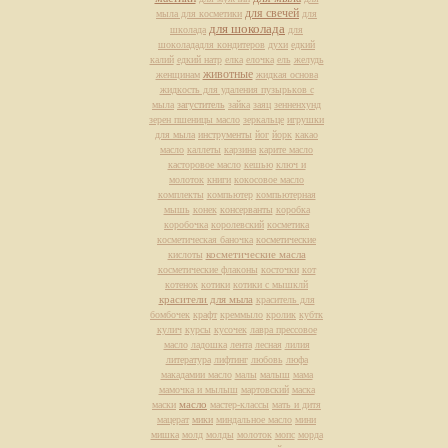
для свечей
мыла для косметики
для
для шоколада
школада
для
шоколададля кондитеров
духи
едкий
калий
едкий натр
елка
елочка
ель
желудь
животные
женщинам
жидкая основа
жидкость для удаления пузырьков с
мыла
загуститель
зайка
заяц
зенненхунд
зерен пшеницы масло
зеркальце
игрушки
для мыла
инструменты
йог
йорк
какао
масло
каллеты
карзина
карите масло
касторовое масло
кешью
ключ и
молоток
книги
кокосовое масло
комплекты
компьютер
компьютерная
мышь
конек
консерванты
коробка
коробочка
королевский
косметика
косметическая баночка
косметические
косметические масла
кислоты
косметические флаконы
косточки
кот
котенок
котики
котики с мышклй
красители для мыла
краситель для
бомбочек
крафт
креммыло
кролик
кубтк
кулич
курсы
кусочек
лавра прессовое
масло
ладошка
лента
лесная
лилия
литература
лифтинг
любовь
люфа
макадамии масло
малы
малыш
мама
мамочка и мылыш
мартовский
маска
масло
маски
мастер-классы
мать и дитя
мацерат
мики
миндальное масло
мини
мишка
молд
молды
молоток
мопс
морда