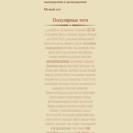
мыловарения и кремоварения
Мелкий опт
Популярные теги
2d
3d
1 сентября
23 февраля
23евраля
3д
8 марта
Barry Callebaut
Кашпо
Новый
год
ПАВ
ПЭТ
Снеговик
абрикосовой
активные
косточки масло
авокадо масло
компоненты
активы
альгиновый гель
ангел
ангел на ладошке
английская
основа
антицеллюлитные средства
ароматизаторы
аромафикс
бабочка
базовые масла
балерина
баночка для
крема
бант
бантик
баттеры
белый
белый
мишка
бетмен
бисер для ванны
биткоин
блестки
боди
болт
брошюра
букет
букет
тюльпанов
бутылка
буьдог
в крыльях
в
окошке
в ракушке
виноград
виноградной косточки масло
витамины
влюбленные
влюбленные котики
водорастворимая бумага
водоросли
воски и смолы
вощина
врачам
гайка
геймпад
гелеобразователи
гель из
водорослей
гидролаты
глина
глиттеры
готем
гроздь
девочка
декор
деньки
дети
детское
джостик
для духов
для женщин
для
для косметики
для крема
мастики
для мыла
для мужчин
для