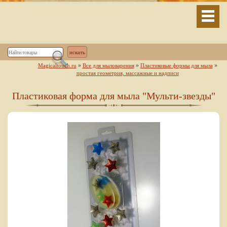
»
»
»
Magicaltouch.ru
Все для мыловарения
Пластиковые формы для мыла
простая геометрия, массажные и надписи
Пластиковая форма для мыла "Мульти-звезды"