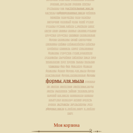
прямая эмульсия
пряник
птичка
растительные масла
пустышка
рак
расческа
рафинированные масла
ребенок
рецепты
рождество
роза
розетка
наградная
розовый
розы
ромб
рулон
русалка
ручная работа
с цветком
сапог
свечи
свин
свинка
свинья
своими руками
сердечки
сердечко
силикон
силиконовая
форма
силиконы
скраб
смородина
снежинка
собака
собакасобачка
собачка
сорбитол
спаниель
спирт
стеклянные
флаконы
сундучок
сухие красители
сухоцветы
съедобное
таблетки
такса
тара
технология
торт
тортик
тыква
тюльпан
упаковка
фен
фея
фиксатор
флакон
флаконы
флаон
форма для мыла
форма
пластиковая
форма силиконовая
формы
формы для мыла
хрюшка
цв
цветок
цветочная
цветочные воды
цветы
цыпленок
чайная
человек-паук
шарпей
ши масло
шиншилла
шишка
шкатулки
шоколад
штамп
щелочь
щенок
экстракты
эмульгаторы
эрго
эфирные масла
я люблю маму
я люблю
папу
Моя корзина