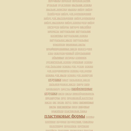
мордашка
морское
морской котик
мужская
мужчинам
мыльная основа
мыльне лепестки
мышка
набор
набор
бомбодела
набор для кремоварения
набор для мыловарения
набор кремовара
набор мыловара
набор плиткодела
набор
свечедела
наборы
награда
наклейки
нарциссы
натуральная
натуральная
косметика
натуральная основа
натуральное мыло
натуральные
красители
неоновые пасты
нерафинированные масла
новогодняя
елка
новорожденный
обертывания
объемные
овчарка
олененок
органическая основа
ореховая
основа
для бальзама
основа для духов
основа
для кондиционера
основа для крема
основа для мыла
основа для шампуня
отдушки
пакет
пальмовое масло
пальмоядровое масло
панда
папа
парфюмерные
парикмахер
парочка
отдушки
паста
пасха
пенообразователь
перламутры
перс
персиковой косточки
масло
пес
песик
петух
пиво
пигментные
пасты
пигменты
пион
пищевые
красители
пластиковая банка
пластиковые формы
пленка
плетеное
подарки
подарочная упаковка
полотенцце
поросенок
портмоне
портфель
праздник
проволока
простая