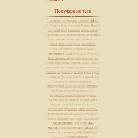
Популярные теги
2d
3d
1 сентября
23 февраля
23евраля
3д
8 марта
Barry Callebaut
Кашпо
Новый
год
ПАВ
ПЭТ
Снеговик
абрикосовой
активные
косточки масло
авокадо масло
компоненты
активы
альгиновый гель
ангел
ангел на ладошке
английская
основа
антицеллюлитные средства
ароматизаторы
аромафикс
бабочка
базовые масла
балерина
баночка для
крема
бант
бантик
баттеры
белый
белый
мишка
бетмен
бисер для ванны
биткоин
блестки
боди
болт
брошюра
букет
букет
тюльпанов
бутылка
буьдог
в крыльях
в
окошке
в ракушке
виноград
виноградной косточки масло
витамины
влюбленные
влюбленные котики
водорастворимая бумага
водоросли
воски и смолы
вощина
врачам
гайка
геймпад
гелеобразователи
гель из
водорослей
гидролаты
глина
глиттеры
готем
гроздь
девочка
декор
деньки
дети
детское
джостик
для духов
для женщин
для
для косметики
для крема
мастики
для мыла
для мужчин
для
для свечей
мыла для косметики
для
для шоколада
школада
для