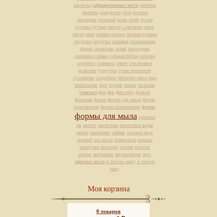
расческа
рафинированные масла
ребенок
рецепты
рождество
роза
розетка
наградная
розовый
розы
ромб
рулон
русалка
ручная работа
с цветком
сапог
свечи
свин
свинка
свинья
своими руками
сердечки
сердечко
силикон
силиконовая
форма
силиконы
скраб
смородина
снежинка
собака
собакасобачка
собачка
сорбитол
спаниель
спирт
стеклянные
флаконы
сундучок
сухие красители
сухоцветы
съедобное
таблетки
такса
тара
технология
торт
тортик
тыква
тюльпан
упаковка
фен
фея
фиксатор
флакон
флаконы
флаон
форма для мыла
форма
пластиковая
форма силиконовая
формы
формы для мыла
хрюшка
цв
цветок
цветочная
цветочные воды
цветы
цыпленок
чайная
человек-паук
шарпей
ши масло
шиншилла
шишка
шкатулки
шоколад
штамп
щелочь
щенок
экстракты
эмульгаторы
эрго
эфирные масла
я люблю маму
я люблю
папу
Моя корзина
0
товаров