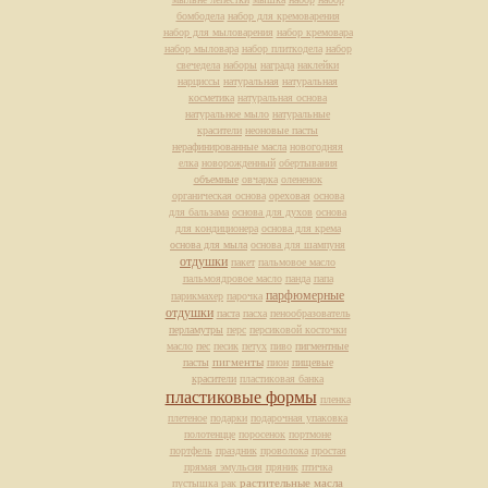
бомбодела
набор для кремоварения
набор для мыловарения
набор кремовара
набор мыловара
набор плиткодела
набор
свечедела
наборы
награда
наклейки
нарциссы
натуральная
натуральная
косметика
натуральная основа
натуральное мыло
натуральные
красители
неоновые пасты
нерафинированные масла
новогодняя
елка
новорожденный
обертывания
объемные
овчарка
олененок
органическая основа
ореховая
основа
для бальзама
основа для духов
основа
для кондиционера
основа для крема
основа для мыла
основа для шампуня
отдушки
пакет
пальмовое масло
пальмоядровое масло
панда
папа
парфюмерные
парикмахер
парочка
отдушки
паста
пасха
пенообразователь
перламутры
перс
персиковой косточки
масло
пес
песик
петух
пиво
пигментные
пасты
пигменты
пион
пищевые
красители
пластиковая банка
пластиковые формы
пленка
плетеное
подарки
подарочная упаковка
полотенцце
поросенок
портмоне
портфель
праздник
проволока
простая
прямая эмульсия
пряник
птичка
растительные масла
пустышка
рак