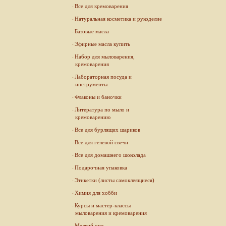
Все для кремоварения
Натуральная косметика и рукоделие
Базовые масла
Эфирные масла купить
Набор для мыловарения,
кремоварения
Лабораторная посуда и
инструменты
Флаконы и баночки
Литература по мыло и
кремоварению
Все для бурлящих шариков
Все для гелевой свечи
Все для домашнего шоколада
Подарочная упаковка
Этикетки (листы самоклеящиеся)
Химия для хобби
Курсы и мастер-классы
мыловарения и кремоварения
Мелкий опт