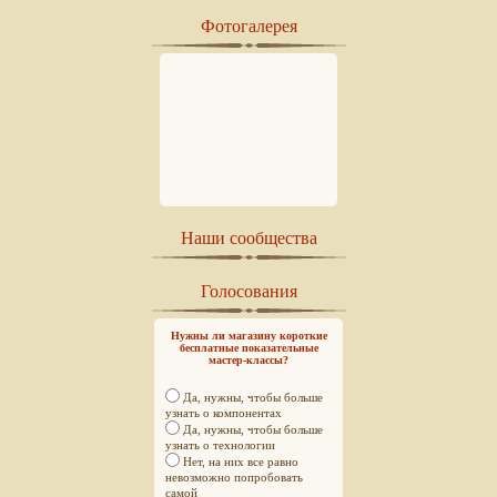
Фотогалерея
Наши сообщества
Голосования
Нужны ли магазину короткие
бесплатные показательные
мастер-классы?
Да, нужны, чтобы больше
узнать о компонентах
Да, нужны, чтобы больше
узнать о технологии
Нет, на них все равно
невозможно попробовать
самой