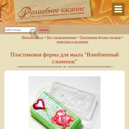
»
»
»
Magicaltouch.ru
Все для мыловарения
Пластиковые формы для мыла
животные и насекомые
Пластиковая форма для мыла "Влюбленный
слоненок"