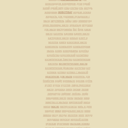
шоколададля кондитеров
духи
едкий
калий
едкий натр
елка
елочка
ель
желудь
животные
женщинам
жидкая основа
жидкость для удаления пузырьков с
мыла
загуститель
зайка
заяц
зенненхунд
зерен пшеницы масло
зеркальце
игрушки
для мыла
инструменты
йог
йорк
какао
масло
каллеты
карзина
карите масло
касторовое масло
кешью
ключ и
молоток
книги
кокосовое масло
комплекты
компьютер
компьютерная
мышь
конек
консерванты
коробка
коробочка
королевский
косметика
косметическая баночка
косметические
косметические масла
кислоты
косметические флаконы
косточки
кот
котенок
котики
котики с мышклй
красители для мыла
краситель для
бомбочек
крафт
креммыло
кролик
кубтк
кулич
курсы
кусочек
лавра прессовое
масло
ладошка
лента
лесная
лилия
литература
лифтинг
любовь
люфа
макадамии масло
малы
малыш
мама
мамочка и мылыш
мартовский
маска
масло
маски
мастер-классы
мать и дитя
мацерат
мики
миндальное масло
мини
мишка
молд
молды
молоток
мопс
морда
мордашка
морское
морской котик
мужская
мужчинам
мыльная основа
мыльне лепестки
мышка
набор
набор