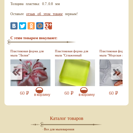
Толщина пластика: 0.7..0.8 мм
Оставьте
отзыв об этом товаре
первым!
С этим товаром покупают:
я
Пластиковая форма для
Пластиковая форма для
Пластиковая форма для
мыла "Лилия"
мыла "Сглаженный
мыла "Морская звезда
квадрат"
игольчатая"
60
60
60
Р
Р
Р
зину
в корзину
в корзину
в кор
Каталог товаров
Все для мыловарения