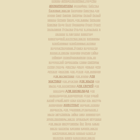
основа
антицеллюлитные средства
ароматизаторы
аромафикс
бабочка
базовые масла
балерина
баночка для
крема
бант
бантик
баттеры
белый
белый
мишка
бетмен
бисер для ванны
биткоин
блестки
боди
болт
брошюра
букет
букет
тюльпанов
бутылка
буьдог
в крыльях
в
окошке
в ракушке
виноград
виноградной косточки масло
витамины
влюбленные
влюбленные котики
водорастворимая бумага
водоросли
воски и смолы
вощина
врачам
гайка
геймпад
гелеобразователи
гель из
водорослей
гидролаты
глина
глиттеры
готем
гроздь
девочка
декор
деньки
дети
детское
джостик
для духов
для женщин
для
для косметики
для крема
мастики
для мыла
для мужчин
для
для свечей
мыла для косметики
для
для шоколада
школада
для
шоколададля кондитеров
духи
едкий
калий
едкий натр
елка
елочка
ель
желудь
животные
женщинам
жидкая основа
жидкость для удаления пузырьков с
мыла
загуститель
зайка
заяц
зенненхунд
зерен пшеницы масло
зеркальце
игрушки
для мыла
инструменты
йог
йорк
какао
масло
каллеты
карзина
карите масло
касторовое масло
кешью
ключ и
молоток
книги
кокосовое масло