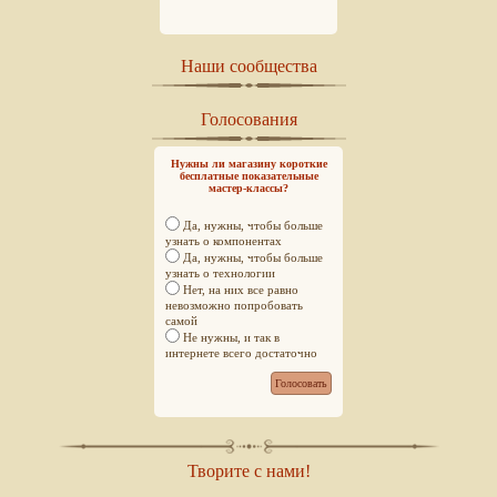
Наши сообщества
Голосования
Нужны ли магазину короткие
бесплатные показательные
мастер-классы?
Да, нужны, чтобы больше
узнать о компонентах
Да, нужны, чтобы больше
узнать о технологии
Нет, на них все равно
невозможно попробовать
самой
Не нужны, и так в
интернете всего достаточно
Творите с нами!