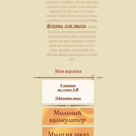
сухоцветы
съедобное
таблетки
такса
тара
технология
торт
тортик
тыква
тюльпан
упаковка
фен
фея
фиксатор
флакон
флаконы
флаон
форма для мыла
форма
пластиковая
форма силиконовая
формы
формы для мыла
хрюшка
цв
цветок
цветочная
цветочные воды
цветы
цыпленок
чайная
человек-паук
шарпей
ши масло
шиншилла
шишка
шкатулки
шоколад
штамп
щелочь
щенок
экстракты
эмульгаторы
эрго
эфирные масла
я люблю маму
я люблю
папу
Моя корзина
0
товаров
на сумму
0
Р
Оформить заказ