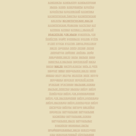
комплекты
компьютер
компьютерная
мышь
конек
консерванты
коробка
коробочка
королевский
косметика
косметическая баночка
косметические
косметические масла
кислоты
косметические флаконы
косточки
кот
котенок
котики
котики с мышклй
красители для мыла
краситель для
бомбочек
крафт
креммыло
кролик
кубтк
кулич
курсы
кусочек
лавра прессовое
масло
ладошка
лента
лесная
лилия
литература
лифтинг
любовь
люфа
макадамии масло
малы
малыш
мама
мамочка и мылыш
мартовский
маска
масло
маски
мастер-классы
мать и дитя
мацерат
мики
миндальное масло
мини
мишка
молд
молды
молоток
мопс
морда
мордашка
морское
морской котик
мужская
мужчинам
мыльная основа
мыльне лепестки
мышка
набор
набор
бомбодела
набор для кремоварения
набор для мыловарения
набор кремовара
набор мыловара
набор плиткодела
набор
свечедела
наборы
награда
наклейки
нарциссы
натуральная
натуральная
косметика
натуральная основа
натуральное мыло
натуральные
красители
неоновые пасты
нерафинированные масла
новогодняя
елка
новорожденный
обертывания