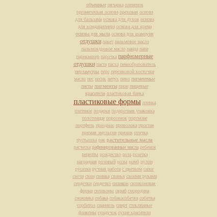
объемные
овчарка
олененок
органическая основа
ореховая
основа
для бальзама
основа для духов
основа
для кондиционера
основа для крема
основа для мыла
основа для шампуня
отдушки
пакет
пальмовое масло
пальмоядровое масло
панда
папа
парфюмерные
парикмахер
парочка
отдушки
паста
пасха
пенообразователь
перламутры
перс
персиковой косточки
масло
пес
песик
петух
пиво
пигментные
пасты
пигменты
пион
пищевые
красители
пластиковая банка
пластиковые формы
пленка
плетеное
подарки
подарочная упаковка
полотенцце
поросенок
портмоне
портфель
праздник
проволока
простая
прямая эмульсия
пряник
птичка
растительные масла
пустышка
рак
расческа
рафинированные масла
ребенок
рецепты
рождество
роза
розетка
наградная
розовый
розы
ромб
рулон
русалка
ручная работа
с цветком
сапог
свечи
свин
свинка
свинья
своими руками
сердечки
сердечко
силикон
силиконовая
форма
силиконы
скраб
смородина
снежинка
собака
собакасобачка
собачка
сорбитол
спаниель
спирт
стеклянные
флаконы
сундучок
сухие красители