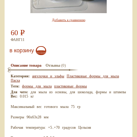
Добавить к сравнению
60
Р
ФАНГ11
в корзину
(0)
Описание товара
Отзывы
Категории:
ангелочки и эльфы
Пластиковые формы для мыла
Пасха
Теги:
формы для мыла
пластиковые формы
Для чего:
для мыла из основы, для шоколада, формы и штампы
Вес:
0.015 кг
Максимальный вес готового мыла 75 гр
Размеры 96х63х28 мм
Рабочая температура: +5..+70 градусов Цельсия