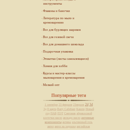
инструменты
Флаконы и баночки
Литература по мыло и
кремоварению
Все для бурлящих шариков
Все для гелевой свечи
Все для домашнего шоколада
Подарочная упаковка
Этикетки (листы самоклеящиеся)
Химия для хобби
Курсы и мастер-классы
мыловарения и кремоварения
Мелкий опт
Популярные теги
2d
3d
1 сентября
23 февраля
23евраля
3д
8 марта
Barry Callebaut
Кашпо
Новый
год
ПАВ
ПЭТ
Снеговик
абрикосовой
активные
косточки масло
авокадо масло
компоненты
активы
альгиновый гель
ангел
ангел на ладошке
английская