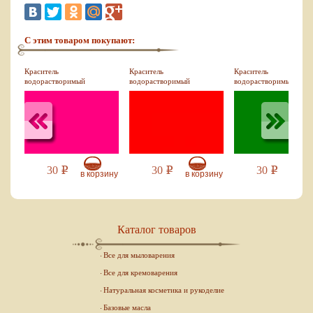
С этим товаром покупают:
Краситель
Краситель
Краситель
й,
водорастворимый
водорастворимый
водорастворимый
малиновый, 10 мл
красный, 10 мл
зеленый, 10 мл
30
30
30
Р
Р
Р
зину
в корзину
в корзину
в кор
Каталог товаров
Все для мыловарения
Все для кремоварения
Натуральная косметика и рукоделие
Базовые масла