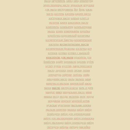
мыла
загуститель
зайка
заяц
зенненхунд
зерен пшеницы масло
зеркальце
игрушки
для мыла
инструменты
йог
йорк
какао
масло
каллеты
карзина
карите масло
касторовое масло
кешью
ключ и
молоток
книги
кокосовое масло
комплекты
компьютер
компьютерная
мышь
конек
консерванты
коробка
коробочка
королевский
косметика
косметическая баночка
косметические
косметические масла
кислоты
косметические флаконы
косточки
кот
котенок
котики
котики с мышклй
красители для мыла
краситель для
бомбочек
крафт
креммыло
кролик
кубтк
кулич
курсы
кусочек
лавра прессовое
масло
ладошка
лента
лесная
лилия
литература
лифтинг
любовь
люфа
макадамии масло
малы
малыш
мама
мамочка и мылыш
мартовский
маска
масло
маски
мастер-классы
мать и дитя
мацерат
мики
миндальное масло
мини
мишка
молд
молды
молоток
мопс
морда
мордашка
морское
морской котик
мужская
мужчинам
мыльная основа
мыльне лепестки
мышка
набор
набор
бомбодела
набор для кремоварения
набор для мыловарения
набор кремовара
набор мыловара
набор плиткодела
набор
свечедела
наборы
награда
наклейки