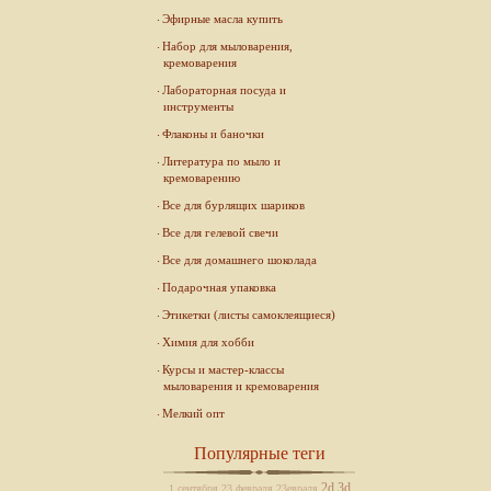
Эфирные масла купить
Набор для мыловарения,
кремоварения
Лабораторная посуда и
инструменты
Флаконы и баночки
Литература по мыло и
кремоварению
Все для бурлящих шариков
Все для гелевой свечи
Все для домашнего шоколада
Подарочная упаковка
Этикетки (листы самоклеящиеся)
Химия для хобби
Курсы и мастер-классы
мыловарения и кремоварения
Мелкий опт
Популярные теги
2d
3d
1 сентября
23 февраля
23евраля