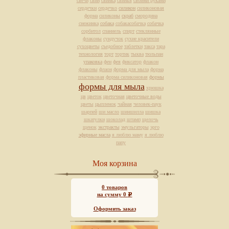
свечи
свин
свинка
свинья
своими руками
сердечки
сердечко
силикон
силиконовая
форма
силиконы
скраб
смородина
снежинка
собака
собакасобачка
собачка
сорбитол
спаниель
спирт
стеклянные
флаконы
сундучок
сухие красители
сухоцветы
съедобное
таблетки
такса
тара
технология
торт
тортик
тыква
тюльпан
упаковка
фен
фея
фиксатор
флакон
флаконы
флаон
форма для мыла
форма
пластиковая
форма силиконовая
формы
формы для мыла
хрюшка
цв
цветок
цветочная
цветочные воды
цветы
цыпленок
чайная
человек-паук
шарпей
ши масло
шиншилла
шишка
шкатулки
шоколад
штамп
щелочь
щенок
экстракты
эмульгаторы
эрго
эфирные масла
я люблю маму
я люблю
папу
Моя корзина
0
товаров
на сумму
0
Р
Оформить заказ