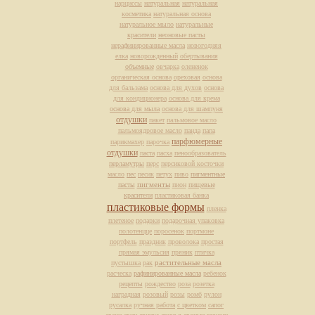
нарциссы
натуральная
натуральная
косметика
натуральная основа
натуральное мыло
натуральные
красители
неоновые пасты
нерафинированные масла
новогодняя
елка
новорожденный
обертывания
объемные
овчарка
олененок
органическая основа
ореховая
основа
для бальзама
основа для духов
основа
для кондиционера
основа для крема
основа для мыла
основа для шампуня
отдушки
пакет
пальмовое масло
пальмоядровое масло
панда
папа
парфюмерные
парикмахер
парочка
отдушки
паста
пасха
пенообразователь
перламутры
перс
персиковой косточки
масло
пес
песик
петух
пиво
пигментные
пасты
пигменты
пион
пищевые
красители
пластиковая банка
пластиковые формы
пленка
плетеное
подарки
подарочная упаковка
полотенцце
поросенок
портмоне
портфель
праздник
проволока
простая
прямая эмульсия
пряник
птичка
растительные масла
пустышка
рак
расческа
рафинированные масла
ребенок
рецепты
рождество
роза
розетка
наградная
розовый
розы
ромб
рулон
русалка
ручная работа
с цветком
сапог