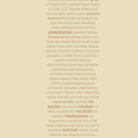
3д
8 марта
Barry Callebaut
Кашпо
Новый
год
ПАВ
ПЭТ
Снеговик
абрикосовой
активные
косточки масло
авокадо масло
компоненты
активы
альгиновый гель
ангел
ангел на ладошке
английская
основа
антицеллюлитные средства
ароматизаторы
аромафикс
бабочка
базовые масла
балерина
баночка для
крема
бант
бантик
баттеры
белый
белый
мишка
бетмен
бисер для ванны
биткоин
блестки
боди
болт
брошюра
букет
букет
тюльпанов
бутылка
буьдог
в крыльях
в
окошке
в ракушке
виноград
виноградной косточки масло
витамины
влюбленные
влюбленные котики
водорастворимая бумага
водоросли
воски и смолы
вощина
врачам
гайка
геймпад
гелеобразователи
гель из
водорослей
гидролаты
глина
глиттеры
готем
гроздь
девочка
декор
деньки
дети
детское
джостик
для духов
для женщин
для
для косметики
для крема
мастики
для мыла
для мужчин
для
для свечей
мыла для косметики
для
для шоколада
школада
для
шоколададля кондитеров
духи
едкий
калий
едкий натр
елка
елочка
ель
желудь
животные
женщинам
жидкая основа
жидкость для удаления пузырьков с