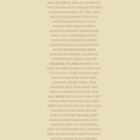
мыла
загуститель
зайка
заяц
зенненхунд
зерен пшеницы масло
зеркальце
игрушки
для мыла
инструменты
йог
йорк
какао
масло
каллеты
карзина
карите масло
касторовое масло
кешью
ключ и
молоток
книги
кокосовое масло
комплекты
компьютер
компьютерная
мышь
конек
консерванты
коробка
коробочка
королевский
косметика
косметическая баночка
косметические
косметические масла
кислоты
косметические флаконы
косточки
кот
котенок
котики
котики с мышклй
красители для мыла
краситель для
бомбочек
крафт
креммыло
кролик
кубтк
кулич
курсы
кусочек
лавра прессовое
масло
ладошка
лента
лесная
лилия
литература
лифтинг
любовь
люфа
макадамии масло
малы
малыш
мама
мамочка и мылыш
мартовский
маска
масло
маски
мастер-классы
мать и дитя
мацерат
мики
миндальное масло
мини
мишка
молд
молды
молоток
мопс
морда
мордашка
морское
морской котик
мужская
мужчинам
мыльная основа
мыльне лепестки
мышка
набор
набор
бомбодела
набор для кремоварения
набор для мыловарения
набор кремовара
набор мыловара
набор плиткодела
набор
свечедела
наборы
награда
наклейки