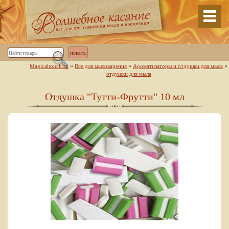
»
»
»
Magicaltouch.ru
Все для мыловарения
Ароматизаторы и отдушки для мыла
отдушки для мыла
Отдушка "Тутти-Фрутти" 10 мл