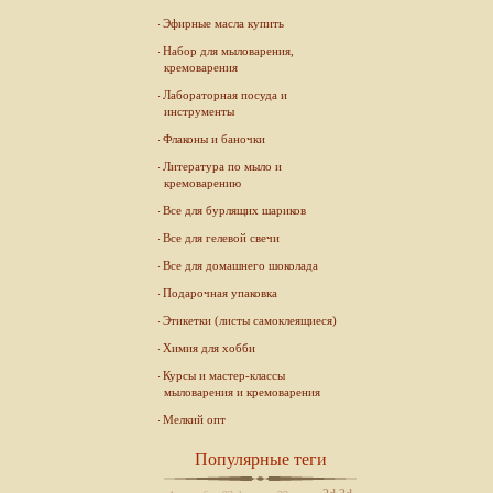
Эфирные масла купить
Набор для мыловарения,
кремоварения
Лабораторная посуда и
инструменты
Флаконы и баночки
Литература по мыло и
кремоварению
Все для бурлящих шариков
Все для гелевой свечи
Все для домашнего шоколада
Подарочная упаковка
Этикетки (листы самоклеящиеся)
Химия для хобби
Курсы и мастер-классы
мыловарения и кремоварения
Мелкий опт
Популярные теги