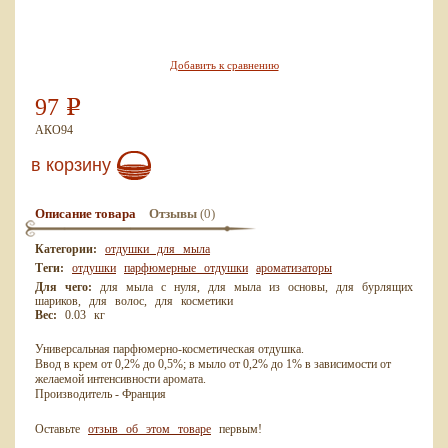
Добавить к сравнению
97
Р
АКО94
в корзину
(0)
Описание товара
Отзывы
Категории:
отдушки для мыла
Теги:
отдушки
парфюмерные отдушки
ароматизаторы
Для чего:
для мыла с нуля, для мыла из основы, для бурлящих
шариков, для волос, для косметики
Вес:
0.03 кг
Универсальная парфюмерно-косметическая отдушка.
Ввод в крем от 0,2% до 0,5%; в мыло от 0,2% до 1% в зависимости от
желаемой интенсивности аромата.
Производитель - Франция
Оставьте
отзыв об этом товаре
первым!