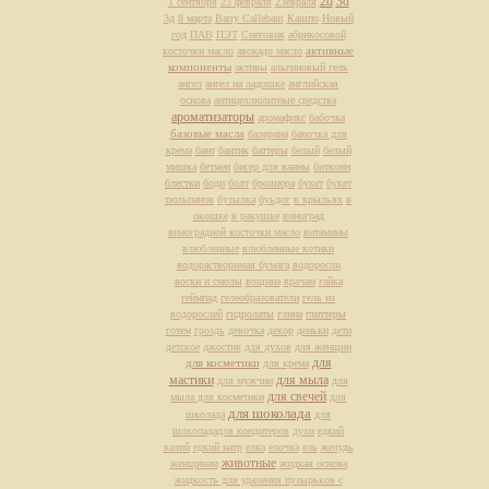
2d
3d
1 сентября
23 февраля
23евраля
3д
8 марта
Barry Callebaut
Кашпо
Новый
год
ПАВ
ПЭТ
Снеговик
абрикосовой
активные
косточки масло
авокадо масло
компоненты
активы
альгиновый гель
ангел
ангел на ладошке
английская
основа
антицеллюлитные средства
ароматизаторы
аромафикс
бабочка
базовые масла
балерина
баночка для
крема
бант
бантик
баттеры
белый
белый
мишка
бетмен
бисер для ванны
биткоин
блестки
боди
болт
брошюра
букет
букет
тюльпанов
бутылка
буьдог
в крыльях
в
окошке
в ракушке
виноград
виноградной косточки масло
витамины
влюбленные
влюбленные котики
водорастворимая бумага
водоросли
воски и смолы
вощина
врачам
гайка
геймпад
гелеобразователи
гель из
водорослей
гидролаты
глина
глиттеры
готем
гроздь
девочка
декор
деньки
дети
детское
джостик
для духов
для женщин
для
для косметики
для крема
мастики
для мыла
для мужчин
для
для свечей
мыла для косметики
для
для шоколада
школада
для
шоколададля кондитеров
духи
едкий
калий
едкий натр
елка
елочка
ель
желудь
животные
женщинам
жидкая основа
жидкость для удаления пузырьков с