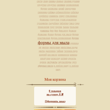
свечи
свин
свинка
свинья
своими руками
сердечки
сердечко
силикон
силиконовая
форма
силиконы
скраб
смородина
снежинка
собака
собакасобачка
собачка
сорбитол
спаниель
спирт
стеклянные
флаконы
сундучок
сухие красители
сухоцветы
съедобное
таблетки
такса
тара
технология
торт
тортик
тыква
тюльпан
упаковка
фен
фея
фиксатор
флакон
флаконы
флаон
форма для мыла
форма
пластиковая
форма силиконовая
формы
формы для мыла
хрюшка
цв
цветок
цветочная
цветочные воды
цветы
цыпленок
чайная
человек-паук
шарпей
ши масло
шиншилла
шишка
шкатулки
шоколад
штамп
щелочь
щенок
экстракты
эмульгаторы
эрго
эфирные масла
я люблю маму
я люблю
папу
Моя корзина
0
товаров
на сумму
0
Р
Оформить заказ