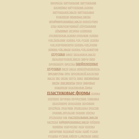
нарциссы
натуральная
натуральная
косметика
натуральная основа
натуральное мыло
натуральные
красители
неоновые пасты
нерафинированные масла
новогодняя
елка
новорожденный
обертывания
объемные
овчарка
олененок
органическая основа
ореховая
основа
для бальзама
основа для духов
основа
для кондиционера
основа для крема
основа для мыла
основа для шампуня
отдушки
пакет
пальмовое масло
пальмоядровое масло
панда
папа
парфюмерные
парикмахер
парочка
отдушки
паста
пасха
пенообразователь
перламутры
перс
персиковой косточки
масло
пес
песик
петух
пиво
пигментные
пасты
пигменты
пион
пищевые
красители
пластиковая банка
пластиковые формы
пленка
плетеное
подарки
подарочная упаковка
полотенцце
поросенок
портмоне
портфель
праздник
проволока
простая
прямая эмульсия
пряник
птичка
растительные масла
пустышка
рак
расческа
рафинированные масла
ребенок
рецепты
рождество
роза
розетка
наградная
розовый
розы
ромб
рулон
русалка
ручная работа
с цветком
сапог