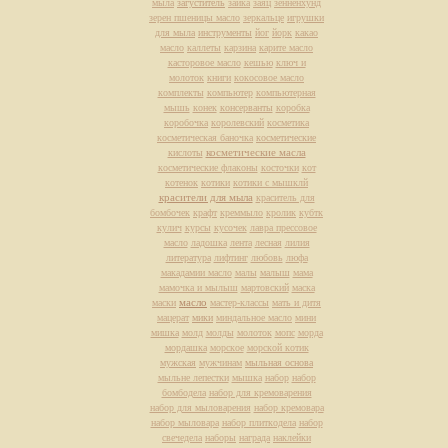
мыла
загуститель
зайка
заяц
зенненхунд
зерен пшеницы масло
зеркальце
игрушки
для мыла
инструменты
йог
йорк
какао
масло
каллеты
карзина
карите масло
касторовое масло
кешью
ключ и
молоток
книги
кокосовое масло
комплекты
компьютер
компьютерная
мышь
конек
консерванты
коробка
коробочка
королевский
косметика
косметическая баночка
косметические
косметические масла
кислоты
косметические флаконы
косточки
кот
котенок
котики
котики с мышклй
красители для мыла
краситель для
бомбочек
крафт
креммыло
кролик
кубтк
кулич
курсы
кусочек
лавра прессовое
масло
ладошка
лента
лесная
лилия
литература
лифтинг
любовь
люфа
макадамии масло
малы
малыш
мама
мамочка и мылыш
мартовский
маска
масло
маски
мастер-классы
мать и дитя
мацерат
мики
миндальное масло
мини
мишка
молд
молды
молоток
мопс
морда
мордашка
морское
морской котик
мужская
мужчинам
мыльная основа
мыльне лепестки
мышка
набор
набор
бомбодела
набор для кремоварения
набор для мыловарения
набор кремовара
набор мыловара
набор плиткодела
набор
свечедела
наборы
награда
наклейки