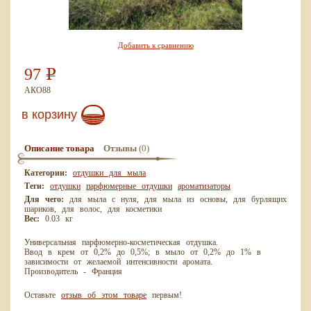
Добавить к сравнению
97
Р
АКО88
в корзину
(0)
Описание товара
Отзывы
Категории:
отдушки для мыла
Теги:
отдушки
парфюмерные отдушки
ароматизаторы
Для чего:
для мыла с нуля, для мыла из основы, для бурлящих
шариков, для волос, для косметики
Вес:
0.03 кг
Универсальная парфюмерно-косметическая отдушка.
Ввод в крем от 0,2% до 0,5%; в мыло от 0,2% до 1% в
зависимости от желаемой интенсивности аромата.
Производитель - Франция
Оставьте
отзыв об этом товаре
первым!