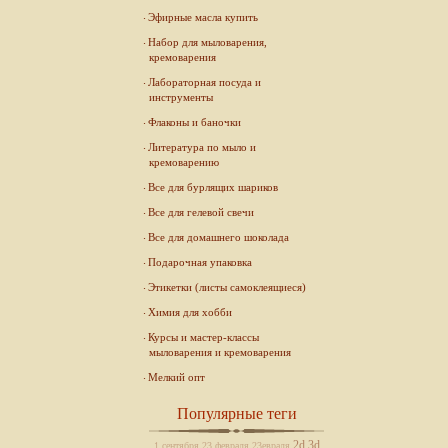
Эфирные масла купить
Набор для мыловарения,
кремоварения
Лабораторная посуда и
инструменты
Флаконы и баночки
Литература по мыло и
кремоварению
Все для бурлящих шариков
Все для гелевой свечи
Все для домашнего шоколада
Подарочная упаковка
Этикетки (листы самоклеящиеся)
Химия для хобби
Курсы и мастер-классы
мыловарения и кремоварения
Мелкий опт
Популярные теги
2d
3d
1 сентября
23 февраля
23евраля