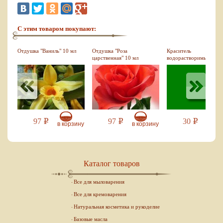
С этим товаром покупают:
0
Отдушка "Ваниль" 10 мл
Отдушка "Роза
Краситель
царственная" 10 мл
водорастворимый
зеленый, 10 мл
97
97
30
Р
Р
Р
зину
в корзину
в корзину
в кор
Каталог товаров
Все для мыловарения
Все для кремоварения
Натуральная косметика и рукоделие
Базовые масла