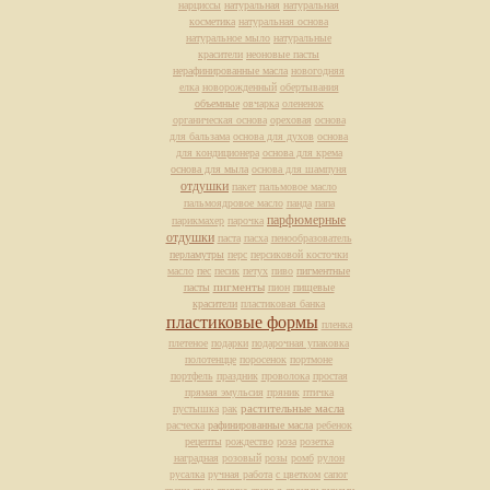
нарциссы
натуральная
натуральная
косметика
натуральная основа
натуральное мыло
натуральные
красители
неоновые пасты
нерафинированные масла
новогодняя
елка
новорожденный
обертывания
объемные
овчарка
олененок
органическая основа
ореховая
основа
для бальзама
основа для духов
основа
для кондиционера
основа для крема
основа для мыла
основа для шампуня
отдушки
пакет
пальмовое масло
пальмоядровое масло
панда
папа
парфюмерные
парикмахер
парочка
отдушки
паста
пасха
пенообразователь
перламутры
перс
персиковой косточки
масло
пес
песик
петух
пиво
пигментные
пасты
пигменты
пион
пищевые
красители
пластиковая банка
пластиковые формы
пленка
плетеное
подарки
подарочная упаковка
полотенцце
поросенок
портмоне
портфель
праздник
проволока
простая
прямая эмульсия
пряник
птичка
растительные масла
пустышка
рак
расческа
рафинированные масла
ребенок
рецепты
рождество
роза
розетка
наградная
розовый
розы
ромб
рулон
русалка
ручная работа
с цветком
сапог