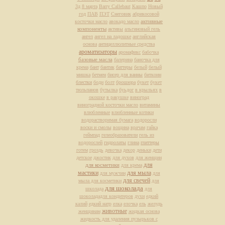
3д
8 марта
Barry Callebaut
Кашпо
Новый
год
ПАВ
ПЭТ
Снеговик
абрикосовой
активные
косточки масло
авокадо масло
компоненты
активы
альгиновый гель
ангел
ангел на ладошке
английская
основа
антицеллюлитные средства
ароматизаторы
аромафикс
бабочка
базовые масла
балерина
баночка для
крема
бант
бантик
баттеры
белый
белый
мишка
бетмен
бисер для ванны
биткоин
блестки
боди
болт
брошюра
букет
букет
тюльпанов
бутылка
буьдог
в крыльях
в
окошке
в ракушке
виноград
виноградной косточки масло
витамины
влюбленные
влюбленные котики
водорастворимая бумага
водоросли
воски и смолы
вощина
врачам
гайка
геймпад
гелеобразователи
гель из
водорослей
гидролаты
глина
глиттеры
готем
гроздь
девочка
декор
деньки
дети
детское
джостик
для духов
для женщин
для
для косметики
для крема
мастики
для мыла
для мужчин
для
для свечей
мыла для косметики
для
для шоколада
школада
для
шоколададля кондитеров
духи
едкий
калий
едкий натр
елка
елочка
ель
желудь
животные
женщинам
жидкая основа
жидкость для удаления пузырьков с