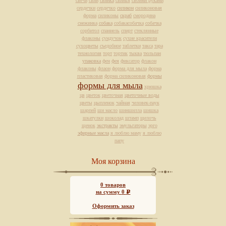
свечи
свин
свинка
свинья
своими руками
сердечки
сердечко
силикон
силиконовая
форма
силиконы
скраб
смородина
снежинка
собака
собакасобачка
собачка
сорбитол
спаниель
спирт
стеклянные
флаконы
сундучок
сухие красители
сухоцветы
съедобное
таблетки
такса
тара
технология
торт
тортик
тыква
тюльпан
упаковка
фен
фея
фиксатор
флакон
флаконы
флаон
форма для мыла
форма
пластиковая
форма силиконовая
формы
формы для мыла
хрюшка
цв
цветок
цветочная
цветочные воды
цветы
цыпленок
чайная
человек-паук
шарпей
ши масло
шиншилла
шишка
шкатулки
шоколад
штамп
щелочь
щенок
экстракты
эмульгаторы
эрго
эфирные масла
я люблю маму
я люблю
папу
Моя корзина
0
товаров
на сумму
0
Р
Оформить заказ