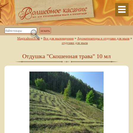
»
»
»
Magicaltouch.ru
Все для мыловарения
Ароматизаторы и отдушки для мыла
отдушки для мыла
Отдушка "Скошенная трава" 10 мл