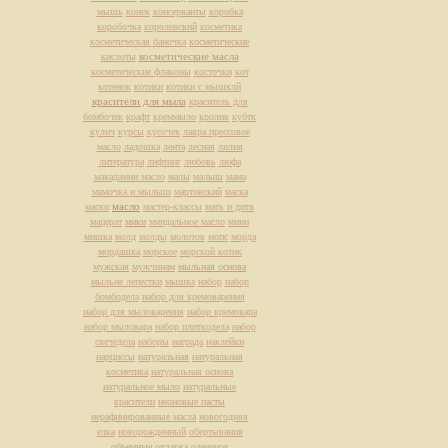
мышь
конек
консерванты
коробка
коробочка
королевский
косметика
косметическая баночка
косметические
косметические масла
кислоты
косметические флаконы
косточки
кот
котенок
котики
котики с мышклй
красители для мыла
краситель для
бомбочек
крафт
креммыло
кролик
кубтк
кулич
курсы
кусочек
лавра прессовое
масло
ладошка
лента
лесная
лилия
литература
лифтинг
любовь
люфа
макадамии масло
малы
малыш
мама
мамочка и мылыш
мартовский
маска
масло
маски
мастер-классы
мать и дитя
мацерат
мики
миндальное масло
мини
мишка
молд
молды
молоток
мопс
морда
мордашка
морское
морской котик
мужская
мужчинам
мыльная основа
мыльне лепестки
мышка
набор
набор
бомбодела
набор для кремоварения
набор для мыловарения
набор кремовара
набор мыловара
набор плиткодела
набор
свечедела
наборы
награда
наклейки
нарциссы
натуральная
натуральная
косметика
натуральная основа
натуральное мыло
натуральные
красители
неоновые пасты
нерафинированные масла
новогодняя
елка
новорожденный
обертывания
объемные
овчарка
олененок