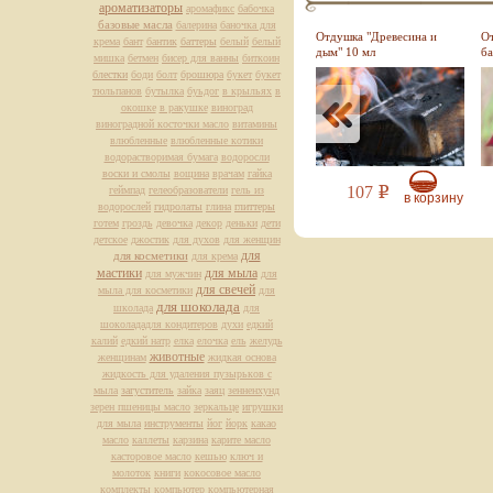
ароматизаторы
аромафикс
бабочка
базовые масла
балерина
баночка для
душка "Кожа и
Отдушка "Роза
Отдушка "Древесина и
От
крема
бант
бантик
баттеры
белый
белый
евесина 10 мл
английская" 10 мл
дым" 10 мл
ба
мишка
бетмен
бисер для ванны
биткоин
блестки
боди
болт
брошюра
букет
букет
тюльпанов
бутылка
буьдог
в крыльях
в
окошке
в ракушке
виноград
виноградной косточки масло
витамины
влюбленные
влюбленные котики
водорастворимая бумага
водоросли
воски и смолы
вощина
врачам
гайка
97
97
107
геймпад
гелеобразователи
гель из
Р
Р
Р
в корзину
в корзину
в корзину
водорослей
гидролаты
глина
глиттеры
готем
гроздь
девочка
декор
деньки
дети
детское
джостик
для духов
для женщин
для
для косметики
для крема
мастики
для мыла
для мужчин
для
для свечей
мыла для косметики
для
для шоколада
школада
для
шоколададля кондитеров
духи
едкий
калий
едкий натр
елка
елочка
ель
желудь
животные
женщинам
жидкая основа
жидкость для удаления пузырьков с
мыла
загуститель
зайка
заяц
зенненхунд
зерен пшеницы масло
зеркальце
игрушки
для мыла
инструменты
йог
йорк
какао
масло
каллеты
карзина
карите масло
касторовое масло
кешью
ключ и
молоток
книги
кокосовое масло
комплекты
компьютер
компьютерная