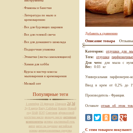
инструменты
Флаконы и баночки
Литература по мыло и
кремоварению
Все для бурлящих шариков
Добавить к сравнению
Все для гелевой свечи
Описание товара
Отзыв
Все для домашнего шоколада
Подарочная упаковка
Категории:
отдушки для м
Этикетки (листы самоклеящиеся)
Теги:
отдушки
парфюмерные
Для чего:
для мыла с нуля
Химия для хобби
Вес:
0.03 кг
Курсы и мастер-классы
мыловарения и кремоварения
Универсальная парфюмерно-ко
Мелкий опт
Ввод в крем от 0,2% до 1%
Популярные теги
Производитель - Франция.
2d
3d
1 сентября
23 февраля
23евраля
Оставьте
отзыв об этом тов
3д
8 марта
Barry Callebaut
Кашпо
Новый
год
ПАВ
ПЭТ
Снеговик
абрикосовой
активные
косточки масло
авокадо масло
компоненты
активы
альгиновый гель
ангел
ангел на ладошке
английская
С этим товаром покупают:
основа
антицеллюлитные средства