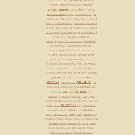
ангел
ангел на ладошке
английская
основа
антицеллюлитные средства
ароматизаторы
аромафикс
бабочка
базовые масла
балерина
баночка для
крема
бант
бантик
баттеры
белый
белый
мишка
бетмен
бисер для ванны
биткоин
блестки
боди
болт
брошюра
букет
букет
тюльпанов
бутылка
буьдог
в крыльях
в
окошке
в ракушке
виноград
виноградной косточки масло
витамины
влюбленные
влюбленные котики
водорастворимая бумага
водоросли
воски и смолы
вощина
врачам
гайка
геймпад
гелеобразователи
гель из
водорослей
гидролаты
глина
глиттеры
готем
гроздь
девочка
декор
деньки
дети
детское
джостик
для духов
для женщин
для
для косметики
для крема
мастики
для мыла
для мужчин
для
для свечей
мыла для косметики
для
для шоколада
школада
для
шоколададля кондитеров
духи
едкий
калий
едкий натр
елка
елочка
ель
желудь
животные
женщинам
жидкая основа
жидкость для удаления пузырьков с
мыла
загуститель
зайка
заяц
зенненхунд
зерен пшеницы масло
зеркальце
игрушки
для мыла
инструменты
йог
йорк
какао
масло
каллеты
карзина
карите масло
касторовое масло
кешью
ключ и