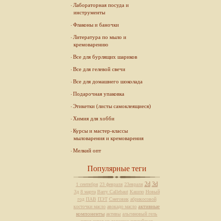
Лабораторная посуда и
инструменты
Флаконы и баночки
Литература по мыло и
кремоварению
Все для бурлящих шариков
Все для гелевой свечи
Все для домашнего шоколада
Подарочная упаковка
Этикетки (листы самоклеящиеся)
Химия для хобби
Курсы и мастер-классы
мыловарения и кремоварения
Мелкий опт
Популярные теги
2d
3d
1 сентября
23 февраля
23евраля
3д
8 марта
Barry Callebaut
Кашпо
Новый
год
ПАВ
ПЭТ
Снеговик
абрикосовой
активные
косточки масло
авокадо масло
компоненты
активы
альгиновый гель