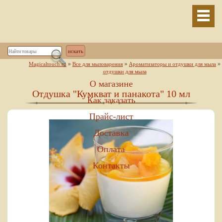
»
»
»
Magicaltouch.ru
Все для мыловарения
Ароматизаторы и отдушки для мыла
отдушки для мыла
О магазине
Отдушка "Кумкват и панакота" 10 мл
Как заказать
Прайс-лист
Доставка
Оплата
Контакты