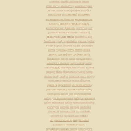
молоток
книги
кокосовое масло
комплекты
компьютер
компьютерная
мышь
конек
консерванты
коробка
коробочка
королевский
косметика
косметическая баночка
косметические
косметические масла
кислоты
косметические флаконы
косточки
кот
котенок
котики
котики с мышклй
красители для мыла
краситель для
бомбочек
крафт
креммыло
кролик
кубтк
кулич
курсы
кусочек
лавра прессовое
масло
ладошка
лента
лесная
лилия
литература
лифтинг
любовь
люфа
макадамии масло
малы
малыш
мама
мамочка и мылыш
мартовский
маска
масло
маски
мастер-классы
мать и дитя
мацерат
мики
миндальное масло
мини
мишка
молд
молды
молоток
мопс
морда
мордашка
морское
морской котик
мужская
мужчинам
мыльная основа
мыльне лепестки
мышка
набор
набор
бомбодела
набор для кремоварения
набор для мыловарения
набор кремовара
набор мыловара
набор плиткодела
набор
свечедела
наборы
награда
наклейки
нарциссы
натуральная
натуральная
косметика
натуральная основа
натуральное мыло
натуральные
красители
неоновые пасты
нерафинированные масла
новогодняя