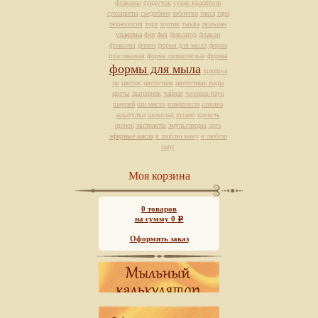
флаконы
сундучок
сухие красители
сухоцветы
съедобное
таблетки
такса
тара
технология
торт
тортик
тыква
тюльпан
упаковка
фен
фея
фиксатор
флакон
флаконы
флаон
форма для мыла
форма
пластиковая
форма силиконовая
формы
формы для мыла
хрюшка
цв
цветок
цветочная
цветочные воды
цветы
цыпленок
чайная
человек-паук
шарпей
ши масло
шиншилла
шишка
шкатулки
шоколад
штамп
щелочь
щенок
экстракты
эмульгаторы
эрго
эфирные масла
я люблю маму
я люблю
папу
Моя корзина
0
товаров
на сумму
0
Р
Оформить заказ