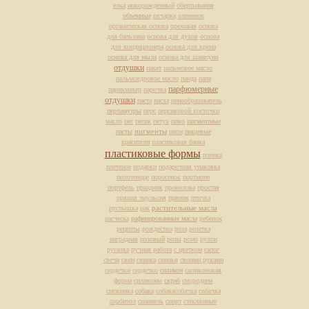
елка
новорожденный
обертывания
объемные
овчарка
олененок
органическая основа
ореховая
основа
для бальзама
основа для духов
основа
для кондиционера
основа для крема
основа для мыла
основа для шампуня
отдушки
пакет
пальмовое масло
пальмоядровое масло
панда
папа
парфюмерные
парикмахер
парочка
отдушки
паста
пасха
пенообразователь
перламутры
перс
персиковой косточки
масло
пес
песик
петух
пиво
пигментные
пасты
пигменты
пион
пищевые
красители
пластиковая банка
пластиковые формы
пленка
плетеное
подарки
подарочная упаковка
полотенцце
поросенок
портмоне
портфель
праздник
проволока
простая
прямая эмульсия
пряник
птичка
растительные масла
пустышка
рак
расческа
рафинированные масла
ребенок
рецепты
рождество
роза
розетка
наградная
розовый
розы
ромб
рулон
русалка
ручная работа
с цветком
сапог
свечи
свин
свинка
свинья
своими руками
сердечки
сердечко
силикон
силиконовая
форма
силиконы
скраб
смородина
снежинка
собака
собакасобачка
собачка
сорбитол
спаниель
спирт
стеклянные