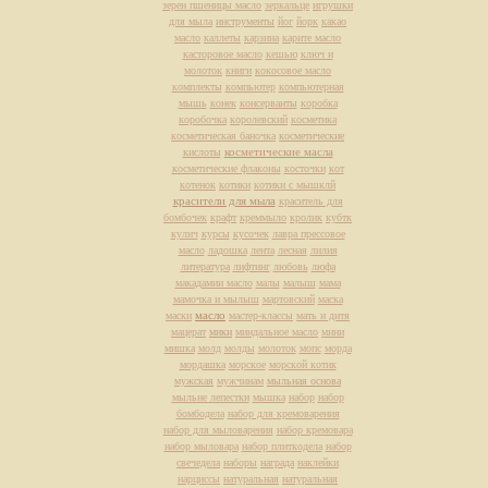
зерен пшеницы масло
зеркальце
игрушки
для мыла
инструменты
йог
йорк
какао
масло
каллеты
карзина
карите масло
касторовое масло
кешью
ключ и
молоток
книги
кокосовое масло
комплекты
компьютер
компьютерная
мышь
конек
консерванты
коробка
коробочка
королевский
косметика
косметическая баночка
косметические
косметические масла
кислоты
косметические флаконы
косточки
кот
котенок
котики
котики с мышклй
красители для мыла
краситель для
бомбочек
крафт
креммыло
кролик
кубтк
кулич
курсы
кусочек
лавра прессовое
масло
ладошка
лента
лесная
лилия
литература
лифтинг
любовь
люфа
макадамии масло
малы
малыш
мама
мамочка и мылыш
мартовский
маска
масло
маски
мастер-классы
мать и дитя
мацерат
мики
миндальное масло
мини
мишка
молд
молды
молоток
мопс
морда
мордашка
морское
морской котик
мужская
мужчинам
мыльная основа
мыльне лепестки
мышка
набор
набор
бомбодела
набор для кремоварения
набор для мыловарения
набор кремовара
набор мыловара
набор плиткодела
набор
свечедела
наборы
награда
наклейки
нарциссы
натуральная
натуральная