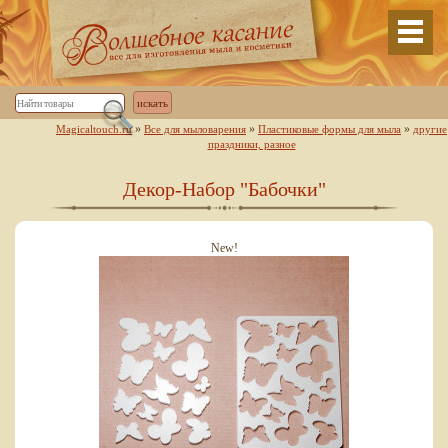
»
»
»
Magicaltouch.ru
Все для мыловарения
Пластиковые формы для мыла
другие
праздники, разное
Декор-Набор "Бабочки"
New!