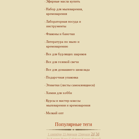
Эфирные масла купить
Набор для мыловарения,
кремоварения
Лабораторная посуда и
инструменты
Флаконы и баночки
Литература по мыло и
кремоварению
Все для бурлящих шариков
Все для гелевой свечи
Все для домашнего шоколада
Подарочная упаковка
Этикетки (листы самоклеящиеся)
Химия для хобби
Курсы и мастер-классы
мыловарения и кремоварения
Мелкий опт
Популярные теги
2d
3d
1 сентября
23 февраля
23евраля
3д
8 марта
Barry Callebaut
Кашпо
Новый