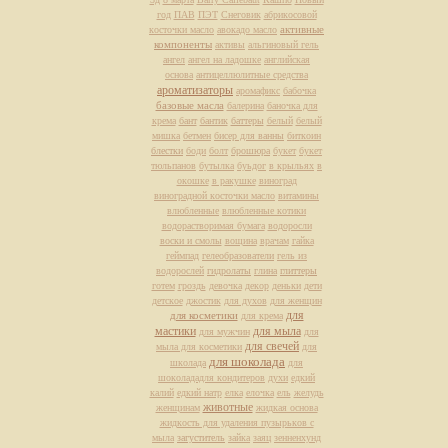
год
ПАВ
ПЭТ
Снеговик
абрикосовой
активные
косточки масло
авокадо масло
компоненты
активы
альгиновый гель
ангел
ангел на ладошке
английская
основа
антицеллюлитные средства
ароматизаторы
аромафикс
бабочка
базовые масла
балерина
баночка для
крема
бант
бантик
баттеры
белый
белый
мишка
бетмен
бисер для ванны
биткоин
блестки
боди
болт
брошюра
букет
букет
тюльпанов
бутылка
буьдог
в крыльях
в
окошке
в ракушке
виноград
виноградной косточки масло
витамины
влюбленные
влюбленные котики
водорастворимая бумага
водоросли
воски и смолы
вощина
врачам
гайка
геймпад
гелеобразователи
гель из
водорослей
гидролаты
глина
глиттеры
готем
гроздь
девочка
декор
деньки
дети
детское
джостик
для духов
для женщин
для
для косметики
для крема
мастики
для мыла
для мужчин
для
для свечей
мыла для косметики
для
для шоколада
школада
для
шоколададля кондитеров
духи
едкий
калий
едкий натр
елка
елочка
ель
желудь
животные
женщинам
жидкая основа
жидкость для удаления пузырьков с
мыла
загуститель
зайка
заяц
зенненхунд