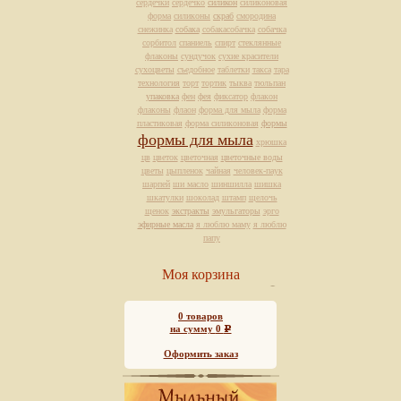
сердечки
сердечко
силикон
силиконовая
форма
силиконы
скраб
смородина
снежинка
собака
собакасобачка
собачка
сорбитол
спаниель
спирт
стеклянные
флаконы
сундучок
сухие красители
сухоцветы
съедобное
таблетки
такса
тара
технология
торт
тортик
тыква
тюльпан
упаковка
фен
фея
фиксатор
флакон
флаконы
флаон
форма для мыла
форма
пластиковая
форма силиконовая
формы
формы для мыла
хрюшка
цв
цветок
цветочная
цветочные воды
цветы
цыпленок
чайная
человек-паук
шарпей
ши масло
шиншилла
шишка
шкатулки
шоколад
штамп
щелочь
щенок
экстракты
эмульгаторы
эрго
эфирные масла
я люблю маму
я люблю
папу
Моя корзина
0
товаров
на сумму
0
Р
Оформить заказ