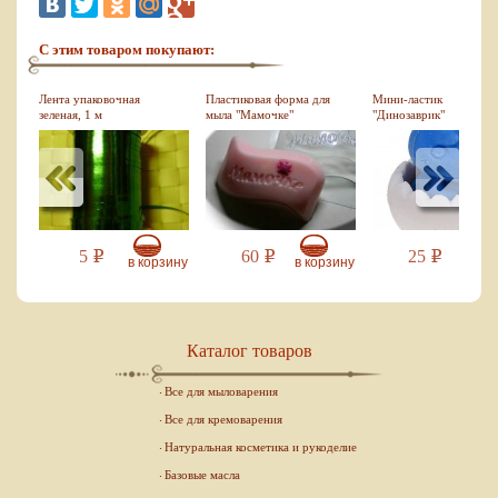
С этим товаром покупают:
Лента упаковочная
Пластиковая форма для
Мини-ластик
зеленая, 1 м
мыла "Мамочке"
"Динозаврик"
5
60
25
Р
Р
Р
зину
в корзину
в корзину
в кор
Каталог товаров
Все для мыловарения
Все для кремоварения
Натуральная косметика и рукоделие
Базовые масла