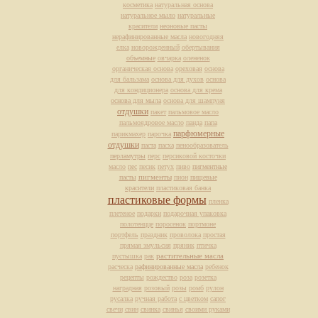
косметика
натуральная основа
натуральное мыло
натуральные
красители
неоновые пасты
нерафинированные масла
новогодняя
елка
новорожденный
обертывания
объемные
овчарка
олененок
органическая основа
ореховая
основа
для бальзама
основа для духов
основа
для кондиционера
основа для крема
основа для мыла
основа для шампуня
отдушки
пакет
пальмовое масло
пальмоядровое масло
панда
папа
парфюмерные
парикмахер
парочка
отдушки
паста
пасха
пенообразователь
перламутры
перс
персиковой косточки
масло
пес
песик
петух
пиво
пигментные
пасты
пигменты
пион
пищевые
красители
пластиковая банка
пластиковые формы
пленка
плетеное
подарки
подарочная упаковка
полотенцце
поросенок
портмоне
портфель
праздник
проволока
простая
прямая эмульсия
пряник
птичка
растительные масла
пустышка
рак
расческа
рафинированные масла
ребенок
рецепты
рождество
роза
розетка
наградная
розовый
розы
ромб
рулон
русалка
ручная работа
с цветком
сапог
свечи
свин
свинка
свинья
своими руками