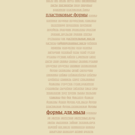
масло
пес
песик
петух
пиво
пигментные
пасты
пигменты
пион
пищевые
красители
пластиковая банка
пластиковые формы
пленка
плетеное
подарки
подарочная упаковка
полотенцце
поросенок
портмоне
портфель
праздник
проволока
простая
прямая эмульсия
пряник
птичка
растительные масла
пустышка
рак
расческа
рафинированные масла
ребенок
рецепты
рождество
роза
розетка
наградная
розовый
розы
ромб
рулон
русалка
ручная работа
с цветком
сапог
свечи
свин
свинка
свинья
своими руками
сердечки
сердечко
силикон
силиконовая
форма
силиконы
скраб
смородина
снежинка
собака
собакасобачка
собачка
сорбитол
спаниель
спирт
стеклянные
флаконы
сундучок
сухие красители
сухоцветы
съедобное
таблетки
такса
тара
технология
торт
тортик
тыква
тюльпан
упаковка
фен
фея
фиксатор
флакон
флаконы
флаон
форма для мыла
форма
пластиковая
форма силиконовая
формы
формы для мыла
хрюшка
цв
цветок
цветочная
цветочные воды
цветы
цыпленок
чайная
человек-паук
шарпей
ши масло
шиншилла
шишка
шкатулки
шоколад
штамп
щелочь