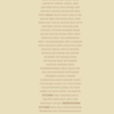
литература
лифтинг
любовь
люфа
макадамии масло
малы
малыш
мама
мамочка и мылыш
мартовский
маска
масло
маски
мастер-классы
мать и дитя
мацерат
мики
миндальное масло
мини
мишка
молд
молды
молоток
мопс
морда
мордашка
морское
морской котик
мужская
мужчинам
мыльная основа
мыльне лепестки
мышка
набор
набор
бомбодела
набор для кремоварения
набор для мыловарения
набор кремовара
набор мыловара
набор плиткодела
набор
свечедела
наборы
награда
наклейки
нарциссы
натуральная
натуральная
косметика
натуральная основа
натуральное мыло
натуральные
красители
неоновые пасты
нерафинированные масла
новогодняя
елка
новорожденный
обертывания
объемные
овчарка
олененок
органическая основа
ореховая
основа
для бальзама
основа для духов
основа
для кондиционера
основа для крема
основа для мыла
основа для шампуня
отдушки
пакет
пальмовое масло
пальмоядровое масло
панда
папа
парфюмерные
парикмахер
парочка
отдушки
паста
пасха
пенообразователь
перламутры
перс
персиковой косточки