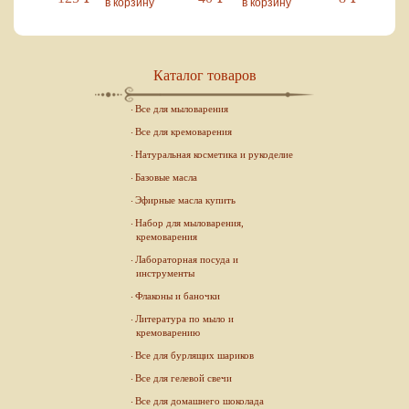
зину
в корзину
в корзину
в кор
Каталог товаров
Все для мыловарения
Все для кремоварения
Натуральная косметика и рукоделие
Базовые масла
Эфирные масла купить
Набор для мыловарения,
кремоварения
Лабораторная посуда и
инструменты
Флаконы и баночки
Литература по мыло и
кремоварению
Все для бурлящих шариков
Все для гелевой свечи
Все для домашнего шоколада