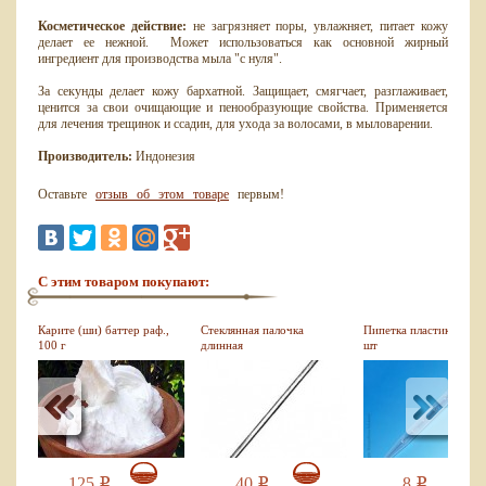
Косметическое действие:
не загрязняет поры, увлажняет, питает кожу
делает ее нежной. Может использоваться как основной жирный
ингредиент для производства мыла "с нуля".
За секунды делает кожу бархатной. Защищает, смягчает, разглаживает,
ценится за свои очищающие и пенообразующие свойства. Применяется
для лечения трещинок и ссадин, для ухода за волосами, в мыловарении.
Производитель:
Индонезия
Оставьте
отзыв об этом товаре
первым!
С этим товаром покупают:
Карите (ши) баттер раф.,
Стеклянная палочка
Пипетка пластиковая, 1
100 г
длинная
шт
125
40
8
Р
Р
Р