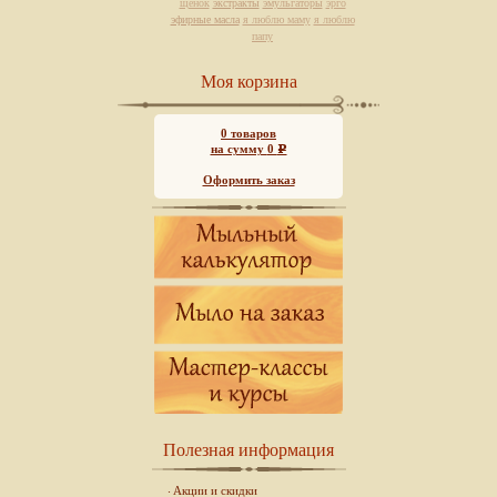
щенок
экстракты
эмульгаторы
эрго
эфирные масла
я люблю маму
я люблю
папу
Моя корзина
0
товаров
на сумму
0
Р
Оформить заказ
Полезная информация
Акции и скидки