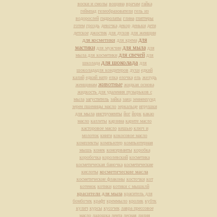
воски и смолы
вощина
врачам
гайка
геймпад
гелеобразователи
гель из
водорослей
гидролаты
глина
глиттеры
готем
гроздь
девочка
декор
деньки
дети
детское
джостик
для духов
для женщин
для
для косметики
для крема
мастики
для мыла
для мужчин
для
для свечей
мыла для косметики
для
для шоколада
школада
для
шоколададля кондитеров
духи
едкий
калий
едкий натр
елка
елочка
ель
желудь
животные
женщинам
жидкая основа
жидкость для удаления пузырьков с
мыла
загуститель
зайка
заяц
зенненхунд
зерен пшеницы масло
зеркальце
игрушки
для мыла
инструменты
йог
йорк
какао
масло
каллеты
карзина
карите масло
касторовое масло
кешью
ключ и
молоток
книги
кокосовое масло
комплекты
компьютер
компьютерная
мышь
конек
консерванты
коробка
коробочка
королевский
косметика
косметическая баночка
косметические
косметические масла
кислоты
косметические флаконы
косточки
кот
котенок
котики
котики с мышклй
красители для мыла
краситель для
бомбочек
крафт
креммыло
кролик
кубтк
кулич
курсы
кусочек
лавра прессовое
масло
ладошка
лента
лесная
лилия