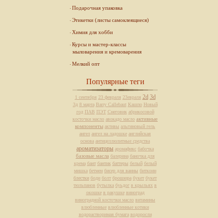
Подарочная упаковка
Этикетки (листы самоклеящиеся)
Химия для хобби
Курсы и мастер-классы
мыловарения и кремоварения
Мелкий опт
Популярные теги
2d
3d
1 сентября
23 февраля
23евраля
3д
8 марта
Barry Callebaut
Кашпо
Новый
год
ПАВ
ПЭТ
Снеговик
абрикосовой
активные
косточки масло
авокадо масло
компоненты
активы
альгиновый гель
ангел
ангел на ладошке
английская
основа
антицеллюлитные средства
ароматизаторы
аромафикс
бабочка
базовые масла
балерина
баночка для
крема
бант
бантик
баттеры
белый
белый
мишка
бетмен
бисер для ванны
биткоин
блестки
боди
болт
брошюра
букет
букет
тюльпанов
бутылка
буьдог
в крыльях
в
окошке
в ракушке
виноград
виноградной косточки масло
витамины
влюбленные
влюбленные котики
водорастворимая бумага
водоросли