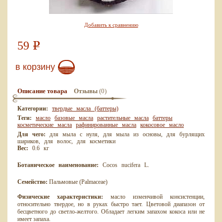
Добавить к сравнению
59
Р
в корзину
(0)
Описание товара
Отзывы
Категории:
твердые масла (баттеры)
Теги:
масло
базовые масла
растительные масла
баттеры
косметические масла
рафинированные масла
кокосовое масло
Для чего:
для мыла с нуля, для мыла из основы, для бурлящих
шариков, для волос, для косметики
Вес:
0.6 кг
Ботаническое наименование:
Cocos nucifera L.
Семейство:
Пальмовые (Palmaсeae)
Физические характеристики:
масло изменчивой консистенции,
относительно твердое, но в руках быстро тает. Цветовой диапазон от
бесцветного до светло-желтого. Обладает легким запахом кокоса или не
имеет запаха.