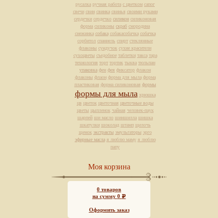
русалка
ручная работа
с цветком
сапог
свечи
свин
свинка
свинья
своими руками
сердечки
сердечко
силикон
силиконовая
форма
силиконы
скраб
смородина
снежинка
собака
собакасобачка
собачка
сорбитол
спаниель
спирт
стеклянные
флаконы
сундучок
сухие красители
сухоцветы
съедобное
таблетки
такса
тара
технология
торт
тортик
тыква
тюльпан
упаковка
фен
фея
фиксатор
флакон
флаконы
флаон
форма для мыла
форма
пластиковая
форма силиконовая
формы
формы для мыла
хрюшка
цв
цветок
цветочная
цветочные воды
цветы
цыпленок
чайная
человек-паук
шарпей
ши масло
шиншилла
шишка
шкатулки
шоколад
штамп
щелочь
щенок
экстракты
эмульгаторы
эрго
эфирные масла
я люблю маму
я люблю
папу
Моя корзина
0
товаров
на сумму
0
Р
Оформить заказ