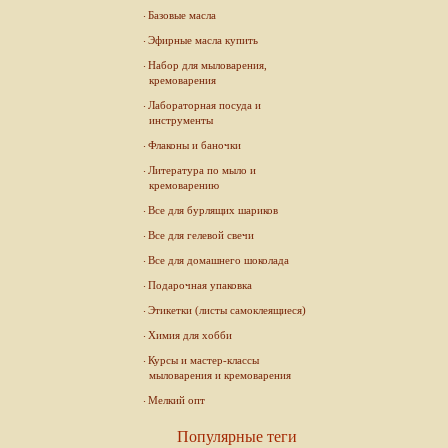
Базовые масла
Эфирные масла купить
Набор для мыловарения,
кремоварения
Лабораторная посуда и
инструменты
Флаконы и баночки
Литература по мыло и
кремоварению
Все для бурлящих шариков
Все для гелевой свечи
Все для домашнего шоколада
Подарочная упаковка
Этикетки (листы самоклеящиеся)
Химия для хобби
Курсы и мастер-классы
мыловарения и кремоварения
Мелкий опт
Популярные теги