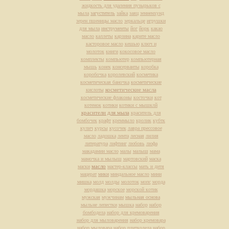
жидкость для удаления пузырьков с
мыла
загуститель
зайка
заяц
зенненхунд
зерен пшеницы масло
зеркальце
игрушки
для мыла
инструменты
йог
йорк
какао
масло
каллеты
карзина
карите масло
касторовое масло
кешью
ключ и
молоток
книги
кокосовое масло
комплекты
компьютер
компьютерная
мышь
конек
консерванты
коробка
коробочка
королевский
косметика
косметическая баночка
косметические
косметические масла
кислоты
косметические флаконы
косточки
кот
котенок
котики
котики с мышклй
красители для мыла
краситель для
бомбочек
крафт
креммыло
кролик
кубтк
кулич
курсы
кусочек
лавра прессовое
масло
ладошка
лента
лесная
лилия
литература
лифтинг
любовь
люфа
макадамии масло
малы
малыш
мама
мамочка и мылыш
мартовский
маска
масло
маски
мастер-классы
мать и дитя
мацерат
мики
миндальное масло
мини
мишка
молд
молды
молоток
мопс
морда
мордашка
морское
морской котик
мужская
мужчинам
мыльная основа
мыльне лепестки
мышка
набор
набор
бомбодела
набор для кремоварения
набор для мыловарения
набор кремовара
набор мыловара
набор плиткодела
набор