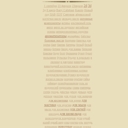
2d
3d
1 сентября
23 февраля
23евраля
3д
8 марта
Barry Callebaut
Кашпо
Новый
год
ПАВ
ПЭТ
Снеговик
абрикосовой
активные
косточки масло
авокадо масло
компоненты
активы
альгиновый гель
ангел
ангел на ладошке
английская
основа
антицеллюлитные средства
ароматизаторы
аромафикс
бабочка
базовые масла
балерина
баночка для
крема
бант
бантик
баттеры
белый
белый
мишка
бетмен
бисер для ванны
биткоин
блестки
боди
болт
брошюра
букет
букет
тюльпанов
бутылка
буьдог
в крыльях
в
окошке
в ракушке
виноград
виноградной косточки масло
витамины
влюбленные
влюбленные котики
водорастворимая бумага
водоросли
воски и смолы
вощина
врачам
гайка
геймпад
гелеобразователи
гель из
водорослей
гидролаты
глина
глиттеры
готем
гроздь
девочка
декор
деньки
дети
детское
джостик
для духов
для женщин
для
для косметики
для крема
мастики
для мыла
для мужчин
для
для свечей
мыла для косметики
для
для шоколада
школада
для
шоколададля кондитеров
духи
едкий
калий
едкий натр
елка
елочка
ель
желудь
животные
женщинам
жидкая основа