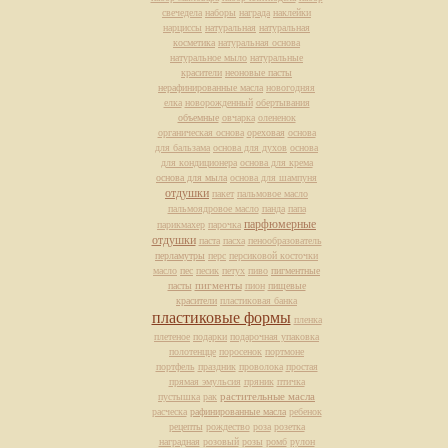
свечедела
наборы
награда
наклейки
нарциссы
натуральная
натуральная
косметика
натуральная основа
натуральное мыло
натуральные
красители
неоновые пасты
нерафинированные масла
новогодняя
елка
новорожденный
обертывания
объемные
овчарка
олененок
органическая основа
ореховая
основа
для бальзама
основа для духов
основа
для кондиционера
основа для крема
основа для мыла
основа для шампуня
отдушки
пакет
пальмовое масло
пальмоядровое масло
панда
папа
парфюмерные
парикмахер
парочка
отдушки
паста
пасха
пенообразователь
перламутры
перс
персиковой косточки
масло
пес
песик
петух
пиво
пигментные
пасты
пигменты
пион
пищевые
красители
пластиковая банка
пластиковые формы
пленка
плетеное
подарки
подарочная упаковка
полотенцце
поросенок
портмоне
портфель
праздник
проволока
простая
прямая эмульсия
пряник
птичка
растительные масла
пустышка
рак
расческа
рафинированные масла
ребенок
рецепты
рождество
роза
розетка
наградная
розовый
розы
ромб
рулон