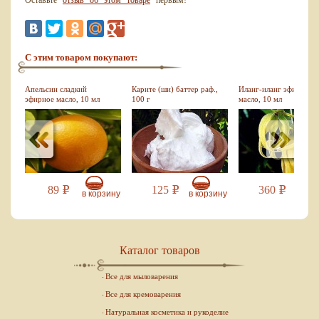
Оставьте
отзыв об этом товаре
первым!
С этим товаром покупают:
Апельсин сладкий
Карите (ши) баттер раф.,
Иланг-иланг эфирное
эфирное масло, 10 мл
100 г
масло, 10 мл
89
125
360
Р
Р
Р
зину
в корзину
в корзину
в кор
Каталог товаров
Все для мыловарения
Все для кремоварения
Натуральная косметика и рукоделие