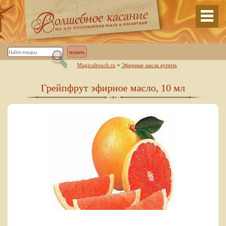
»
Magicaltouch.ru
Эфирные масла купить
Грейпфрут эфирное масло, 10 мл