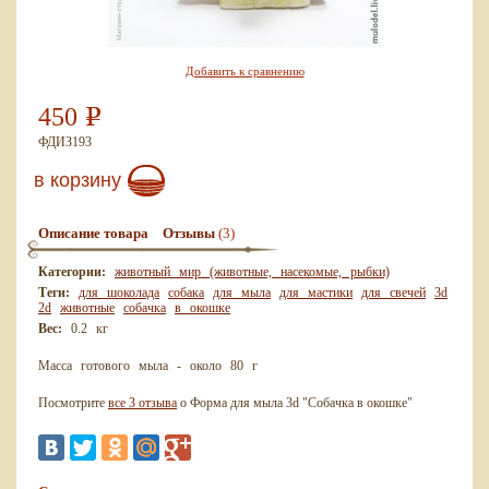
Добавить к сравнению
450
Р
ФДИЗ193
в корзину
(3)
Описание товара
Отзывы
Категории:
животный мир (животные, насекомые, рыбки)
Теги:
для шоколада
собака
для мыла
для мастики
для свечей
3d
2d
животные
собачка
в окошке
Вес:
0.2 кг
Масса готового мыла - около 80 г
Посмотрите
все 3 отзыва
о Форма для мыла 3d "Собачка в окошке"