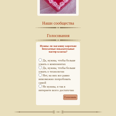
Наши сообщества
Голосования
Нужны ли магазину короткие
бесплатные показательные
мастер-классы?
Да, нужны, чтобы больше
узнать о компонентах
Да, нужны, чтобы больше
узнать о технологии
Нет, на них все равно
невозможно попробовать
самой
Не нужны, и так в
интернете всего достаточно