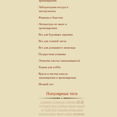
кремоварения
Лабораторная посуда и
инструменты
Флаконы и баночки
Литература по мыло и
кремоварению
Все для бурлящих шариков
Все для гелевой свечи
Все для домашнего шоколада
Подарочная упаковка
Этикетки (листы самоклеящиеся)
Химия для хобби
Курсы и мастер-классы
мыловарения и кремоварения
Мелкий опт
Популярные теги
2d
3d
1 сентября
23 февраля
23евраля
3д
8 марта
Barry Callebaut
Кашпо
Новый
год
ПАВ
ПЭТ
Снеговик
абрикосовой
активные
косточки масло
авокадо масло