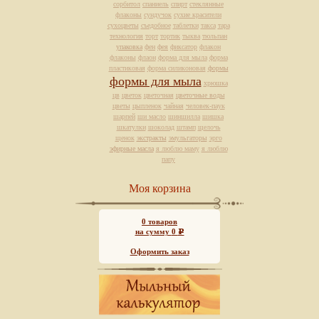
сорбитол
спаниель
спирт
стеклянные
флаконы
сундучок
сухие красители
сухоцветы
съедобное
таблетки
такса
тара
технология
торт
тортик
тыква
тюльпан
упаковка
фен
фея
фиксатор
флакон
флаконы
флаон
форма для мыла
форма
пластиковая
форма силиконовая
формы
формы для мыла
хрюшка
цв
цветок
цветочная
цветочные воды
цветы
цыпленок
чайная
человек-паук
шарпей
ши масло
шиншилла
шишка
шкатулки
шоколад
штамп
щелочь
щенок
экстракты
эмульгаторы
эрго
эфирные масла
я люблю маму
я люблю
папу
Моя корзина
0
товаров
на сумму
0
Р
Оформить заказ