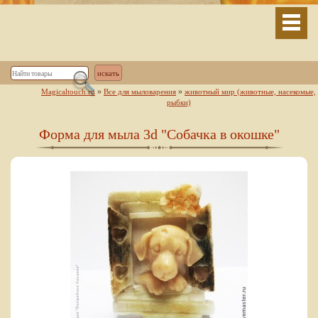
»
»
Magicaltouch.ru
Все для мыловарения
животный мир (животные, насекомые,
рыбки)
Форма для мыла 3d "Собачка в окошке"