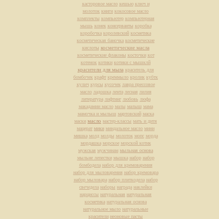
касторовое масло
кешью
ключ и
молоток
книги
кокосовое масло
комплекты
компьютер
компьютерная
мышь
конек
консерванты
коробка
коробочка
королевский
косметика
косметическая баночка
косметические
косметические масла
кислоты
косметические флаконы
косточки
кот
котенок
котики
котики с мышклй
красители для мыла
краситель для
бомбочек
крафт
креммыло
кролик
кубтк
кулич
курсы
кусочек
лавра прессовое
масло
ладошка
лента
лесная
лилия
литература
лифтинг
любовь
люфа
макадамии масло
малы
малыш
мама
мамочка и мылыш
мартовский
маска
масло
маски
мастер-классы
мать и дитя
мацерат
мики
миндальное масло
мини
мишка
молд
молды
молоток
мопс
морда
мордашка
морское
морской котик
мужская
мужчинам
мыльная основа
мыльне лепестки
мышка
набор
набор
бомбодела
набор для кремоварения
набор для мыловарения
набор кремовара
набор мыловара
набор плиткодела
набор
свечедела
наборы
награда
наклейки
нарциссы
натуральная
натуральная
косметика
натуральная основа
натуральное мыло
натуральные
красители
неоновые пасты