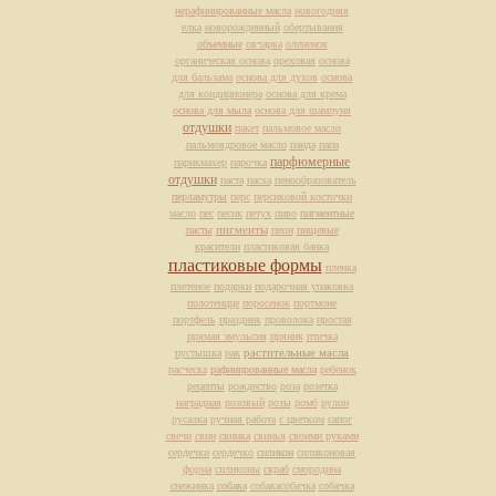
нерафинированные масла
новогодняя
елка
новорожденный
обертывания
объемные
овчарка
олененок
органическая основа
ореховая
основа
для бальзама
основа для духов
основа
для кондиционера
основа для крема
основа для мыла
основа для шампуня
отдушки
пакет
пальмовое масло
пальмоядровое масло
панда
папа
парфюмерные
парикмахер
парочка
отдушки
паста
пасха
пенообразователь
перламутры
перс
персиковой косточки
масло
пес
песик
петух
пиво
пигментные
пасты
пигменты
пион
пищевые
красители
пластиковая банка
пластиковые формы
пленка
плетеное
подарки
подарочная упаковка
полотенцце
поросенок
портмоне
портфель
праздник
проволока
простая
прямая эмульсия
пряник
птичка
растительные масла
пустышка
рак
расческа
рафинированные масла
ребенок
рецепты
рождество
роза
розетка
наградная
розовый
розы
ромб
рулон
русалка
ручная работа
с цветком
сапог
свечи
свин
свинка
свинья
своими руками
сердечки
сердечко
силикон
силиконовая
форма
силиконы
скраб
смородина
снежинка
собака
собакасобачка
собачка