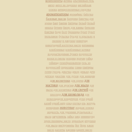
компоненты
активы
альгиновый гель
ангел
ангел на ладошке
английская
основа
антицеллюлитные средства
ароматизаторы
аромафикс
бабочка
базовые масла
балерина
баночка для
крема
бант
бантик
баттеры
белый
белый
мишка
бетмен
бисер для ванны
биткоин
блестки
боди
болт
брошюра
букет
букет
тюльпанов
бутылка
буьдог
в крыльях
в
окошке
в ракушке
виноград
виноградной косточки масло
витамины
влюбленные
влюбленные котики
водорастворимая бумага
водоросли
воски и смолы
вощина
врачам
гайка
геймпад
гелеобразователи
гель из
водорослей
гидролаты
глина
глиттеры
готем
гроздь
девочка
декор
деньки
дети
детское
джостик
для духов
для женщин
для
для косметики
для крема
мастики
для мыла
для мужчин
для
для свечей
мыла для косметики
для
для шоколада
школада
для
шоколададля кондитеров
духи
едкий
калий
едкий натр
елка
елочка
ель
желудь
животные
женщинам
жидкая основа
жидкость для удаления пузырьков с
мыла
загуститель
зайка
заяц
зенненхунд
зерен пшеницы масло
зеркальце
игрушки
для мыла
инструменты
йог
йорк
какао
масло
каллеты
карзина
карите масло