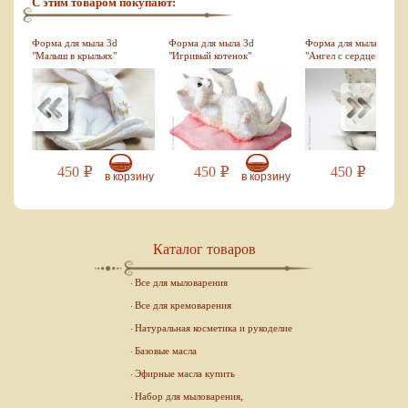
С этим товаром покупают:
Форма для мыла 3d
Форма для мыла 3d
Форма для мыла 3d
"Малыш в крыльях"
"Игривый котенок"
"Ангел с сердцем сиди
450
450
450
Р
Р
Р
зину
в корзину
в корзину
в кор
Каталог товаров
Все для мыловарения
Все для кремоварения
Натуральная косметика и рукоделие
Базовые масла
Эфирные масла купить
Набор для мыловарения,