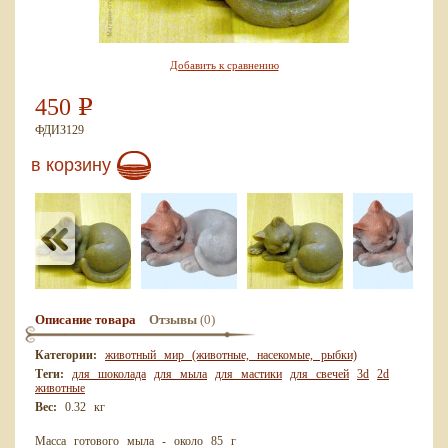
Добавить к сравнению
450
Р
ФДИЗ129
в корзину
(0)
Описание товара
Отзывы
Категории:
животный мир (животные, насекомые, рыбки)
Теги:
для шоколада
для мыла
для мастики
для свечей
3d
2d
животные
Вес:
0.32 кг
Масса готового мыла - около 85 г