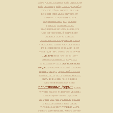
набор для мыловарения
набор кремовара
набор мыловара
набор плиткодела
набор
свечедела
наборы
награда
наклейки
нарциссы
натуральная
натуральная
косметика
натуральная основа
натуральное мыло
натуральные
красители
неоновые пасты
нерафинированные масла
новогодняя
елка
новорожденный
обертывания
объемные
овчарка
олененок
органическая основа
ореховая
основа
для бальзама
основа для духов
основа
для кондиционера
основа для крема
основа для мыла
основа для шампуня
отдушки
пакет
пальмовое масло
пальмоядровое масло
панда
папа
парфюмерные
парикмахер
парочка
отдушки
паста
пасха
пенообразователь
перламутры
перс
персиковой косточки
масло
пес
песик
петух
пиво
пигментные
пасты
пигменты
пион
пищевые
красители
пластиковая банка
пластиковые формы
пленка
плетеное
подарки
подарочная упаковка
полотенцце
поросенок
портмоне
портфель
праздник
проволока
простая
прямая эмульсия
пряник
птичка
растительные масла
пустышка
рак
расческа
рафинированные масла
ребенок