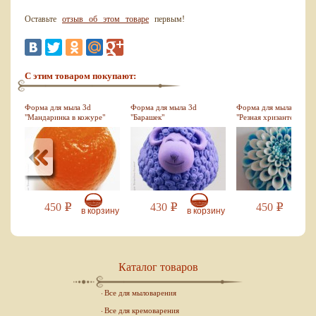
Оставьте
отзыв об этом товаре
первым!
С этим товаром покупают:
Форма для мыла 3d
Форма для мыла 3d
Форма для мыла 3d
"Мандаринка в кожуре"
"Барашек"
"Резная хризантема"
450
430
450
Р
Р
Р
зину
в корзину
в корзину
в кор
Каталог товаров
Все для мыловарения
Все для кремоварения