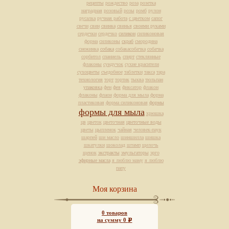
рецепты
рождество
роза
розетка
наградная
розовый
розы
ромб
рулон
русалка
ручная работа
с цветком
сапог
свечи
свин
свинка
свинья
своими руками
сердечки
сердечко
силикон
силиконовая
форма
силиконы
скраб
смородина
снежинка
собака
собакасобачка
собачка
сорбитол
спаниель
спирт
стеклянные
флаконы
сундучок
сухие красители
сухоцветы
съедобное
таблетки
такса
тара
технология
торт
тортик
тыква
тюльпан
упаковка
фен
фея
фиксатор
флакон
флаконы
флаон
форма для мыла
форма
пластиковая
форма силиконовая
формы
формы для мыла
хрюшка
цв
цветок
цветочная
цветочные воды
цветы
цыпленок
чайная
человек-паук
шарпей
ши масло
шиншилла
шишка
шкатулки
шоколад
штамп
щелочь
щенок
экстракты
эмульгаторы
эрго
эфирные масла
я люблю маму
я люблю
папу
Моя корзина
0
товаров
на сумму
0
Р