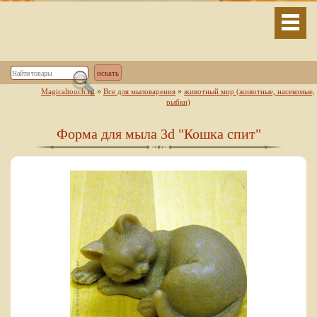
»
»
Magicaltouch.ru
Все для мыловарения
животный мир (животные, насекомые,
рыбки)
Форма для мыла 3d "Кошка спит"