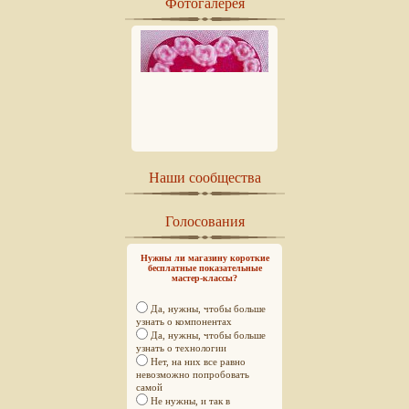
Фотогалерея
Наши сообщества
Голосования
Нужны ли магазину короткие
бесплатные показательные
мастер-классы?
Да, нужны, чтобы больше
узнать о компонентах
Да, нужны, чтобы больше
узнать о технологии
Нет, на них все равно
невозможно попробовать
самой
Не нужны, и так в