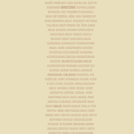
калий
едкий натр
елка
елочка
ель
желудь
животные
женщинам
жидкая основа
жидкость для удаления пузырьков с
мыла
загуститель
зайка
заяц
зенненхунд
зерен пшеницы масло
зеркальце
игрушки
для мыла
инструменты
йог
йорк
какао
масло
каллеты
карзина
карите масло
касторовое масло
кешью
ключ и
молоток
книги
кокосовое масло
комплекты
компьютер
компьютерная
мышь
конек
консерванты
коробка
коробочка
королевский
косметика
косметическая баночка
косметические
косметические масла
кислоты
косметические флаконы
косточки
кот
котенок
котики
котики с мышклй
красители для мыла
краситель для
бомбочек
крафт
креммыло
кролик
кубтк
кулич
курсы
кусочек
лавра прессовое
масло
ладошка
лента
лесная
лилия
литература
лифтинг
любовь
люфа
макадамии масло
малы
малыш
мама
мамочка и мылыш
мартовский
маска
масло
маски
мастер-классы
мать и дитя
мацерат
мики
миндальное масло
мини
мишка
молд
молды
молоток
мопс
морда
мордашка
морское
морской котик
мужская
мужчинам
мыльная основа
мыльне лепестки
мышка
набор
набор
бомбодела
набор для кремоварения