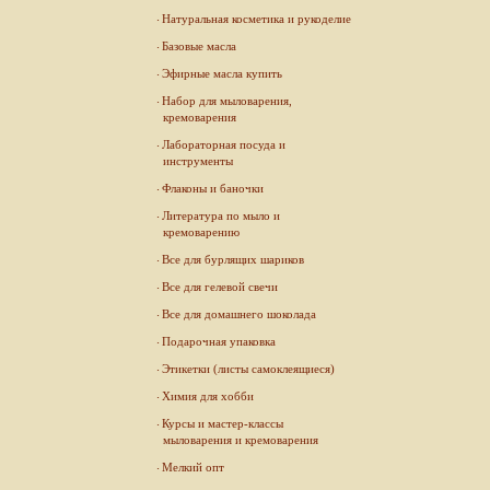
Натуральная косметика и рукоделие
Базовые масла
Эфирные масла купить
Набор для мыловарения,
кремоварения
Лабораторная посуда и
инструменты
Флаконы и баночки
Литература по мыло и
кремоварению
Все для бурлящих шариков
Все для гелевой свечи
Все для домашнего шоколада
Подарочная упаковка
Этикетки (листы самоклеящиеся)
Химия для хобби
Курсы и мастер-классы
мыловарения и кремоварения
Мелкий опт