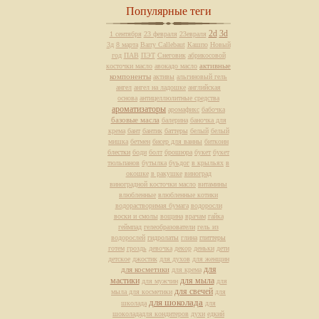
Популярные теги
2d
3d
1 сентября
23 февраля
23евраля
3д
8 марта
Barry Callebaut
Кашпо
Новый
год
ПАВ
ПЭТ
Снеговик
абрикосовой
активные
косточки масло
авокадо масло
компоненты
активы
альгиновый гель
ангел
ангел на ладошке
английская
основа
антицеллюлитные средства
ароматизаторы
аромафикс
бабочка
базовые масла
балерина
баночка для
крема
бант
бантик
баттеры
белый
белый
мишка
бетмен
бисер для ванны
биткоин
блестки
боди
болт
брошюра
букет
букет
тюльпанов
бутылка
буьдог
в крыльях
в
окошке
в ракушке
виноград
виноградной косточки масло
витамины
влюбленные
влюбленные котики
водорастворимая бумага
водоросли
воски и смолы
вощина
врачам
гайка
геймпад
гелеобразователи
гель из
водорослей
гидролаты
глина
глиттеры
готем
гроздь
девочка
декор
деньки
дети
детское
джостик
для духов
для женщин
для
для косметики
для крема
мастики
для мыла
для мужчин
для
для свечей
мыла для косметики
для
для шоколада
школада
для
шоколададля кондитеров
духи
едкий