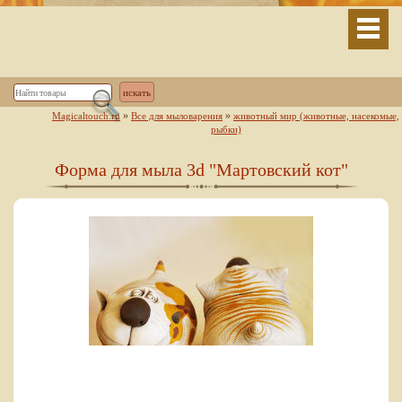
»
»
Magicaltouch.ru
Все для мыловарения
животный мир (животные, насекомые,
рыбки)
Форма для мыла 3d "Мартовский кот"