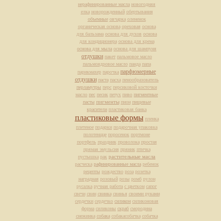
нерафинированные масла
новогодняя
елка
новорожденный
обертывания
объемные
овчарка
олененок
органическая основа
ореховая
основа
для бальзама
основа для духов
основа
для кондиционера
основа для крема
основа для мыла
основа для шампуня
отдушки
пакет
пальмовое масло
пальмоядровое масло
панда
папа
парфюмерные
парикмахер
парочка
отдушки
паста
пасха
пенообразователь
перламутры
перс
персиковой косточки
масло
пес
песик
петух
пиво
пигментные
пасты
пигменты
пион
пищевые
красители
пластиковая банка
пластиковые формы
пленка
плетеное
подарки
подарочная упаковка
полотенцце
поросенок
портмоне
портфель
праздник
проволока
простая
прямая эмульсия
пряник
птичка
растительные масла
пустышка
рак
расческа
рафинированные масла
ребенок
рецепты
рождество
роза
розетка
наградная
розовый
розы
ромб
рулон
русалка
ручная работа
с цветком
сапог
свечи
свин
свинка
свинья
своими руками
сердечки
сердечко
силикон
силиконовая
форма
силиконы
скраб
смородина
снежинка
собака
собакасобачка
собачка