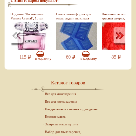
С этим товаром покупают:
10
Отдушка "По мотивам
Силиконовая форма для
Пигмент-паста неонов
Versace Crystal", 10 мл
мыла, льда и шоколада
красная феерия, 10 мл
"Конфеты-нуга"
115
60
85
Р
Р
Р
зину
в корзину
в корзину
в кор
Каталог товаров
Все для мыловарения
Все для кремоварения
Натуральная косметика и рукоделие
Базовые масла
Эфирные масла купить
Набор для мыловарения,