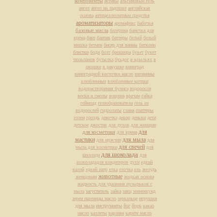
компоненты
активы
альгиновый гель
ангел
ангел на ладошке
английская
основа
антицеллюлитные средства
ароматизаторы
аромафикс
бабочка
базовые масла
балерина
баночка для
крема
бант
бантик
баттеры
белый
белый
мишка
бетмен
бисер для ванны
биткоин
блестки
боди
болт
брошюра
букет
букет
тюльпанов
бутылка
буьдог
в крыльях
в
окошке
в ракушке
виноград
виноградной косточки масло
витамины
влюбленные
влюбленные котики
водорастворимая бумага
водоросли
воски и смолы
вощина
врачам
гайка
геймпад
гелеобразователи
гель из
водорослей
гидролаты
глина
глиттеры
готем
гроздь
девочка
декор
деньки
дети
детское
джостик
для духов
для женщин
для
для косметики
для крема
мастики
для мыла
для мужчин
для
для свечей
мыла для косметики
для
для шоколада
школада
для
шоколададля кондитеров
духи
едкий
калий
едкий натр
елка
елочка
ель
желудь
животные
женщинам
жидкая основа
жидкость для удаления пузырьков с
мыла
загуститель
зайка
заяц
зенненхунд
зерен пшеницы масло
зеркальце
игрушки
для мыла
инструменты
йог
йорк
какао
масло
каллеты
карзина
карите масло