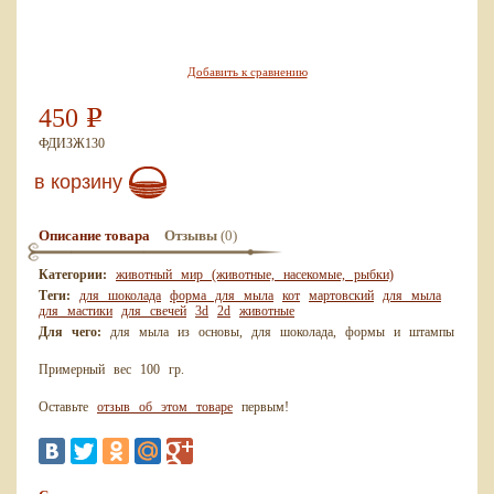
Добавить к сравнению
450
Р
ФДИЗЖ130
в корзину
(0)
Описание товара
Отзывы
Категории:
животный мир (животные, насекомые, рыбки)
Теги:
для шоколада
форма для мыла
кот
мартовский
для мыла
для мастики
для свечей
3d
2d
животные
Для чего:
для мыла из основы, для шоколада, формы и штампы
Примерный вес 100 гр.
Оставьте
отзыв об этом товаре
первым!