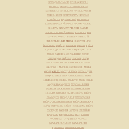
касторовое масло
кешью
ключ и
молоток
книги
кокосовое масло
комплекты
компьютер
компьютерная
мышь
конек
консерванты
коробка
коробочка
королевский
косметика
косметическая баночка
косметические
косметические масла
кислоты
косметические флаконы
косточки
кот
котенок
котики
котики с мышклй
красители для мыла
краситель для
бомбочек
крафт
креммыло
кролик
кубтк
кулич
курсы
кусочек
лавра прессовое
масло
ладошка
лента
лесная
лилия
литература
лифтинг
любовь
люфа
макадамии масло
малы
малыш
мама
мамочка и мылыш
мартовский
маска
масло
маски
мастер-классы
мать и дитя
мацерат
мики
миндальное масло
мини
мишка
молд
молды
молоток
мопс
морда
мордашка
морское
морской котик
мужская
мужчинам
мыльная основа
мыльне лепестки
мышка
набор
набор
бомбодела
набор для кремоварения
набор для мыловарения
набор кремовара
набор мыловара
набор плиткодела
набор
свечедела
наборы
награда
наклейки
нарциссы
натуральная
натуральная
косметика
натуральная основа
натуральное мыло
натуральные
красители
неоновые пасты