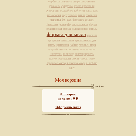
сорбитол
спаниель
спирт
стеклянные
флаконы
сундучок
сухие красители
сухоцветы
съедобное
таблетки
такса
тара
технология
торт
тортик
тыква
тюльпан
упаковка
фен
фея
фиксатор
флакон
флаконы
флаон
форма для мыла
форма
пластиковая
форма силиконовая
формы
формы для мыла
хрюшка
цв
цветок
цветочная
цветочные воды
цветы
цыпленок
чайная
человек-паук
шарпей
ши масло
шиншилла
шишка
шкатулки
шоколад
штамп
щелочь
щенок
экстракты
эмульгаторы
эрго
эфирные масла
я люблю маму
я люблю
папу
Моя корзина
0
товаров
на сумму
0
Р
Оформить заказ