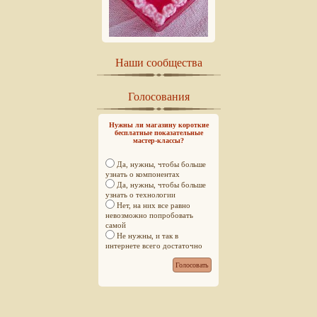
Наши сообщества
Голосования
Нужны ли магазину короткие
бесплатные показательные
мастер-классы?
Да, нужны, чтобы больше
узнать о компонентах
Да, нужны, чтобы больше
узнать о технологии
Нет, на них все равно
невозможно попробовать
самой
Не нужны, и так в
интернете всего достаточно